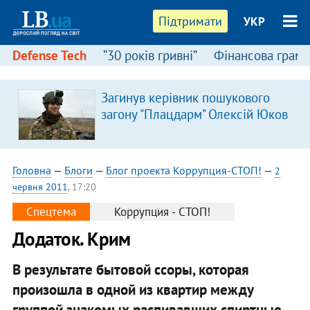
Підтримати
УКР
Defense Tech
“30 років гривні”
Фінансова грамо
Загинув керівник пошукового
загону "Плацдарм" Олексій Юков
Головна
—
Блоги
—
Блог проекта Коррупция-СТОП!
—
2
червня 2011
, 17:20
Спецтема
Коррупция - СТОП!
Додаток. Крим
В результате бытовой ссоры, которая
произошла в одной из квартир между
группой знакомых распивавших спиртные