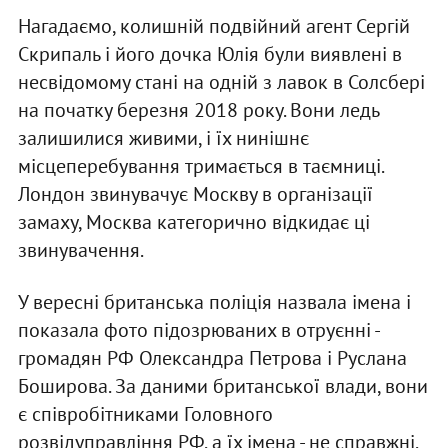
Нагадаємо, колишній подвійний агент Сергій
Скрипаль і його дочка Юлія були виявлені в
несвідомому стані на одній з лавок в Солсбері
на початку березня 2018 року. Вони ледь
залишилися живими, і їх нинішнє
місцеперебування тримається в таємниці.
Лондон звинувачує Москву в організації
замаху, Москва категорично відкидає ці
звинувачення.
У вересні британська поліція назвала імена і
показала фото підозрюваних в отруєнні -
громадян РФ Олександра Петрова і Руслана
Боширова. За даними британської влади, вони
є співробітниками Головного
розвідуправління РФ, а їх імена - не справжні.