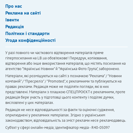
Про нас
Реклама на сайті
Івенти
Редакція
Політики і стандарти
Угода конфіденційності
У разі повного чи часткового відтворення матеріалів пряме
гіперпосилання на LB.ua обов'язкове! Передрук, копіювання,
відтворення або інше використання матеріалів, що містять посилання на
агентство "Українськi Новини" й "Українська Фото Група", заборонено.
Матеріали, які розміщуються на сайті з позначкою "Реклама" / "Новини
компаній" / "Пресреліз" / "Promoted", є рекламними та публікуються на
правах реклами. Редакція може не поділяти погляди, які в них
представлені. Матеріали з плашкою СПЕЦПРОЄКТ є рекламними, проте
редакція бере участь у підготовці цього контенту і поділяє думки,
висловлені у цих матеріалах.
Редакція не несе відповідальності за факти та оціночні судження,
оприлюднені у рекламних матеріалах. Згідно з українським
законодавством, відповідальність за зміст реклами несе рекламодавець.
Cуб'єкт у сфері онлайн-медіа; ідентифікатор медіа - R40-05097