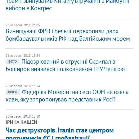
Трамп звинуватив Китай у втручанні в майбутні
вибори в Конгрес
26 вересня 2018, 21:05
Винищувачі ФРН і Бельгії перехопили двох
бомбардувальників РФ над Балтійським морем
26 вересня 2018, 19:54
Підозрюваний в отруєнні Скрипалів
ФОТО
Боширов виявився полковником ГРУ Чепігою
26 вересня 2018, 13:54
Федеріка Могеріні на сесії ООН не взяла
ВІДЕО
кави, яку запропонував представник Росії
26 вересня 2018, 13:10
ІРИНА КАЩЕЙ
Час деструкторів. Італія стає центром
противників ЄС і глобалізації