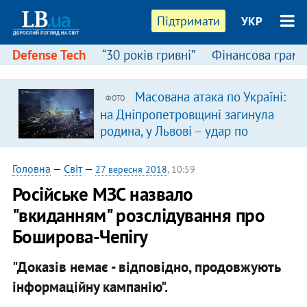
Підтримати
УКР
Defense Tech
“30 років гривні”
Фінансова грамо
Масована атака по Україні:
ФОТО
на Дніпропетровщині загинула
родина, у Львові – удар по
багатоповерхівках
(доповнюється)
Головна
—
Світ
—
27 вересня 2018
, 10:59
Російське МЗС назвало
"вкиданням" розслідування про
Боширова-Чепігу
"Доказів немає - відповідно, продовжують
інформаційну кампанію".