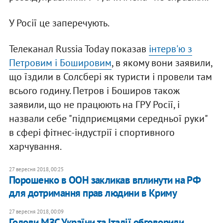
У Росії це заперечують.
Телеканал Russia Today показав
інтерв'ю з
Петровим і Бошировим
, в якому вони заявили,
що їздили в Солсбері як туристи і провели там
всього годину. Петров і Боширов також
заявили, що не працюють на ГРУ Росії, і
назвали себе "підприємцями середньої руки"
в сфері фітнес-індустрії і спортивного
харчування.
27 вересня 2018, 00:25
Порошенко в ООН закликав вплинути на РФ
для дотримання прав людини в Криму
27 вересня 2018, 00:09
Голови МЗС України та Італії обговорили