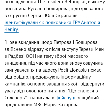
розслідування The Insider і Bellingcat, в якому
росіянина Руслана Боширова, підозрюваного
в отруєнні Сергія і Юлії Скрипалів,
ідентифікували як полковника ГРУ Анатолія
Чепігу.
"Нове вкидання щодо Петрова і Боширова
здійснено відразу ж після виступу Терези Мей
в Радбезі ООН на тему зброї масового
знищення, під час якого вона знову озвучила
звинувачення на адресу Росії. Доказів немає -
відповідно, продовжують інформаційну
кампанію, основне завдання якої - відвернути
увагу від головного питання: "Що сталося в
Солсбері?" - написала в
фейсбуці
офіційний
представник МЗС Марія Захарова.