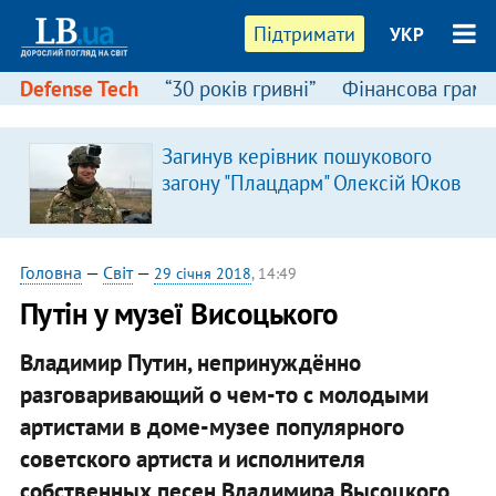
Підтримати
УКР
Defense Tech
“30 років гривні”
Фінансова грамо
Загинув керівник пошукового
загону "Плацдарм" Олексій Юков
Головна
—
Світ
—
29 січня 2018
, 14:49
Путін у музеї Висоцького
Владимир Путин, непринуждённо
разговаривающий о чем-то с молодыми
артистами в доме-музее популярного
советского артиста и исполнителя
собственных песен Владимира Высоцкого.