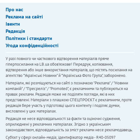
Про нас
Реклама на сайті
Івенти
Редакція
Політики і стандарти
Угода конфіденційності
У разі повного чи часткового відтворення матеріалів пряме
гіперпосилання на LB.ua обов'язкове! Передрук, копіювання,
відтворення або інше використання матеріалів, що містять посилання на
агентство "Українськi Новини" й "Українська Фото Група", заборонено.
Матеріали, які розміщуються на сайті з позначкою "Реклама" / "Новини
компаній" / "Пресреліз" / "Promoted", є рекламними та публікуються на
правах реклами. Редакція може не поділяти погляди, які в них
представлені. Матеріали з плашкою СПЕЦПРОЄКТ є рекламними, проте
редакція бере участь у підготовці цього контенту і поділяє думки,
висловлені у цих матеріалах.
Редакція не несе відповідальності за факти та оціночні судження,
оприлюднені у рекламних матеріалах. Згідно з українським
законодавством, відповідальність за зміст реклами несе рекламодавець.
Cуб'єкт у сфері онлайн-медіа; ідентифікатор медіа - R40-05097