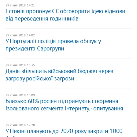
29 січня 2018, 14:21
Естонія пропонує ЄС обговорити ідею відмови
від переведення годинників
29 січня 2018, 14:02
У Португалії поліція провела обшук у
президента Єврогрупи
29 січня 2018, 13:35
Данія збільшить військовий бюджет через
загрозу російської загрози
29 січня 2018, 13:09
Близько 60% росіян підтримують створення
ізольованого сегмента інтернету, - опитування
29 січня 2018, 12:28
У Пекіні планують до 2020 року закрити 1000