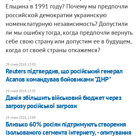
Ельцина в 1991 году? Почему мы предпочли
российской демократии украинскую
номенклатурную независимость? Допустили
ли мы ошибку тогда, когда предпочли вернуть
себе свою страну или допустим ее в будущем,
когда от своей страны откажемся?
29 січня 2018, 13:50
Reuters підтвердив, що російський генерал
Асапов командував бойовиками "ДНР"
29 січня 2018, 13:35
Данія збільшить військовий бюджет через
загрозу російської загрози
29 січня 2018, 13:09
Близько 60% росіян підтримують створення
ізольованого сегмента інтернету, - опитування