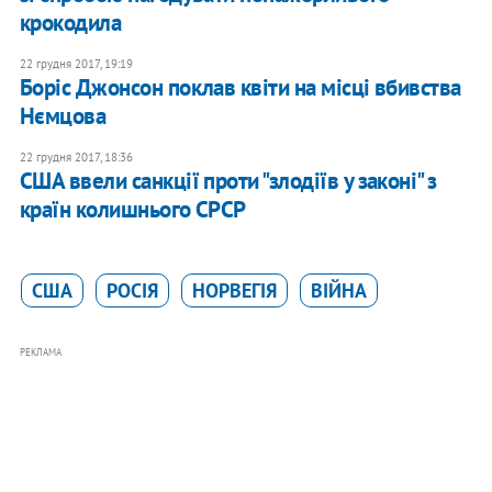
крокодила
22 грудня 2017, 19:19
Боріс Джонсон поклав квіти на місці вбивства
Нємцова
22 грудня 2017, 18:36
США ввели санкції проти "злодіїв у законі" з
країн колишнього СРСР
США
РОСІЯ
НОРВЕГІЯ
ВІЙНА
РЕКЛАМА