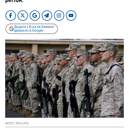
Додати LB.ua як бажане
джерело в Google
ФОТО: EPA/UPG