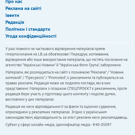
Про нас
Реклама на сайті
Івенти
Редакція
Політики і стандарти
Угода конфіденційності
У разі повного чи часткового відтворення матеріалів пряме
гіперпосилання на LB.ua обов'язкове! Передрук, копіювання,
відтворення або інше використання матеріалів, що містять посилання на
агентство "Українськi Новини" й "Українська Фото Група", заборонено.
Матеріали, які розміщуються на сайті з позначкою "Реклама" / "Новини
компаній" / "Пресреліз" / "Promoted", є рекламними та публікуються на
правах реклами. Редакція може не поділяти погляди, які в них
представлені. Матеріали з плашкою СПЕЦПРОЄКТ є рекламними, проте
редакція бере участь у підготовці цього контенту і поділяє думки,
висловлені у цих матеріалах.
Редакція не несе відповідальності за факти та оціночні судження,
оприлюднені у рекламних матеріалах. Згідно з українським
законодавством, відповідальність за зміст реклами несе рекламодавець.
Cуб'єкт у сфері онлайн-медіа; ідентифікатор медіа - R40-05097