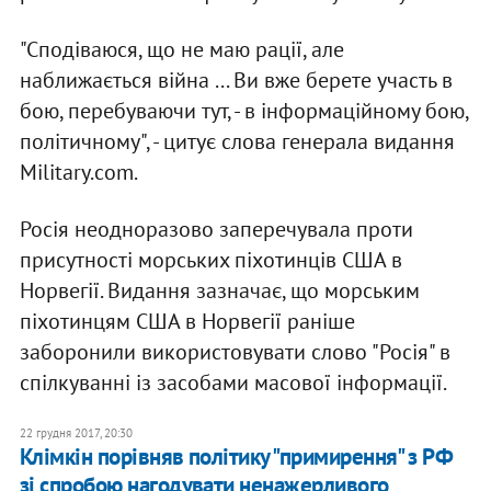
"Сподіваюся, що не маю рації, але
наближається війна ... Ви вже берете участь в
бою, перебуваючи тут, - в інформаційному бою,
політичному", - цитує слова генерала видання
Military.com.
Росія неодноразово заперечувала проти
присутності морських піхотинців США в
Норвегії. Видання зазначає, що морським
піхотинцям США в Норвегії раніше
заборонили використовувати слово "Росія" в
спілкуванні із засобами масової інформації.
22 грудня 2017, 20:30
Клімкін порівняв політику "примирення" з РФ
зі спробою нагодувати ненажерливого