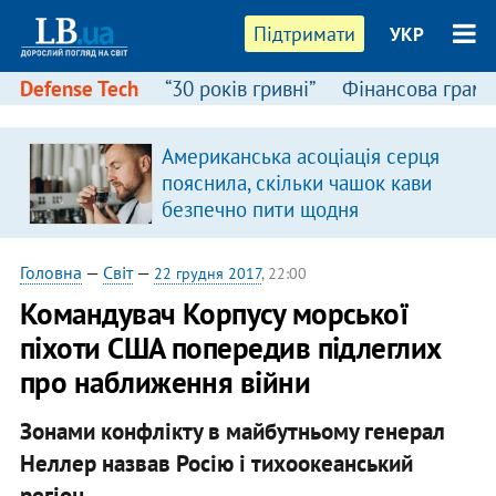
Підтримати
УКР
Defense Tech
“30 років гривні”
Фінансова грамо
Американська асоціація серця
пояснила, скільки чашок кави
безпечно пити щодня
Головна
—
Світ
—
22 грудня 2017
, 22:00
Командувач Корпусу морської
піхоти США попередив підлеглих
про наближення війни
Зонами конфлікту в майбутньому генерал
Неллер назвав Росію і тихоокеанський
регіон.