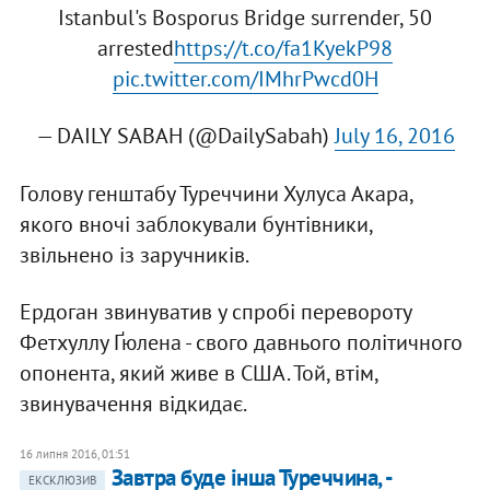
Istanbul's Bosporus Bridge surrender, 50
arrested
https://t.co/fa1KyekP98
pic.twitter.com/IMhrPwcd0H
— DAILY SABAH (@DailySabah)
July 16, 2016
Голову генштабу Туреччини Хулуса Акара,
якого вночі заблокували бунтівники,
звільнено із заручників.
Ердоган звинуватив у спробі перевороту
Фетхуллу Ґюлена - свого давнього політичного
опонента, який живе в США. Той, втім,
звинувачення відкидає.
16 липня 2016, 01:51
Завтра буде інша Туреччина, -
ЕКСКЛЮЗИВ