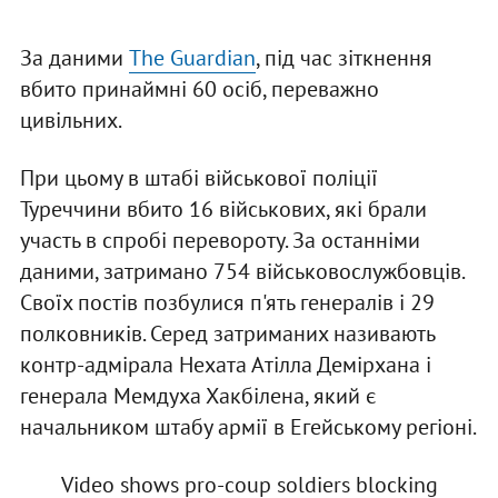
За даними
The Guardian
, під час зіткнення
вбито принаймні 60 осіб, переважно
цивільних.
При цьому в штабі військової поліції
Туреччини вбито 16 військових, які брали
участь в спробі перевороту. За останніми
даними, затримано 754 військовослужбовців.
Своїх постів позбулися п'ять генералів і 29
полковників. Серед затриманих називають
контр-адмірала Нехата Атілла Демірхана і
генерала Мемдуха Хакбілена, який є
начальником штабу армії в Егейському регіоні.
Video shows pro-coup soldiers blocking