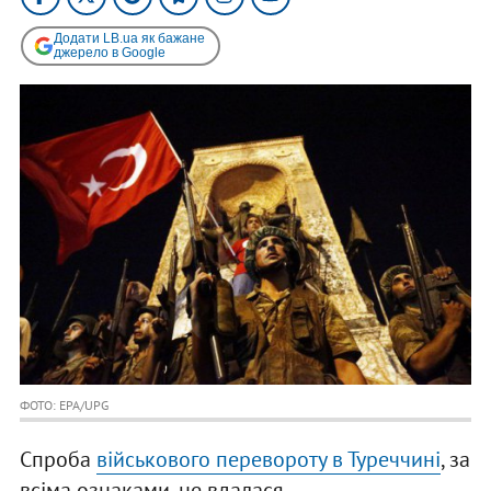
Додати LB.ua як бажане
джерело в Google
ФОТО: EPA/UPG
Спроба
військового перевороту в Туреччині
, за
всіма ознаками, не вдалася.