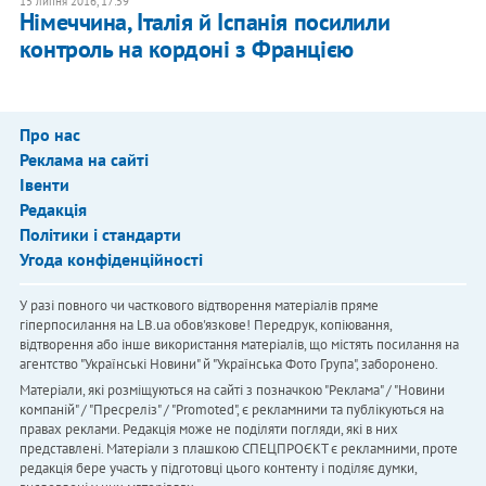
15 липня 2016, 17:59
Німеччина, Італія й Іспанія посилили
контроль на кордоні з Францією
Про нас
Реклама на сайті
Івенти
Редакція
Політики і стандарти
Угода конфіденційності
У разі повного чи часткового відтворення матеріалів пряме
гіперпосилання на LB.ua обов'язкове! Передрук, копіювання,
відтворення або інше використання матеріалів, що містять посилання на
агентство "Українськi Новини" й "Українська Фото Група", заборонено.
Матеріали, які розміщуються на сайті з позначкою "Реклама" / "Новини
компаній" / "Пресреліз" / "Promoted", є рекламними та публікуються на
правах реклами. Редакція може не поділяти погляди, які в них
представлені. Матеріали з плашкою СПЕЦПРОЄКТ є рекламними, проте
редакція бере участь у підготовці цього контенту і поділяє думки,