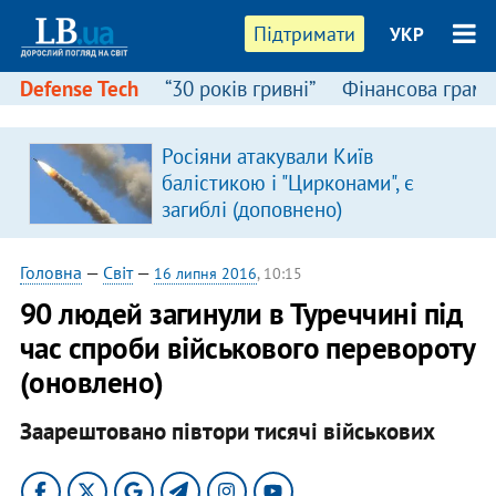
Підтримати
УКР
Defense Tech
“30 років гривні”
Фінансова грамо
Росіяни атакували Київ
балістикою і "Цирконами", є
загиблі (доповнено)
Головна
—
Світ
—
16 липня 2016
, 10:15
90 людей загинули в Туреччині під
час спроби військового перевороту
(оновлено)
Заарештовано півтори тисячі військових