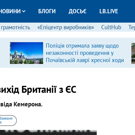
НОВИНИ
БЛОГИ
ДОСЬЄ
LB.LIVE
 грамотність
«Епіцентр виробників»
CultHub
Те
Поліція отримала заяву щодо
незаконності проведення у
Почаївській лаврі хресної ходи
ихід Британії з ЄС
віда Кемерона.
 бажане
e