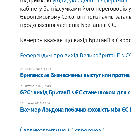
підтримкою
угоди, укладеної з лідерами Є
кабінету. За підсумками його переговорів 
Європейському Союзі він призначив зага
продовження членства Британії в ЄС.
Кемерон вважає, що вихід Британії з Єврос
Референдум про вихід Великобританії з Є
23 лютого 2016, 14:05
Британские бизнесмены выступили против
27 лютого 2016, 19:49
G20: вихід Британії з ЄС стане шоком для 
15 травня 2016, 13:09
Екс-мер Лондона побачив схожість між ЄС 