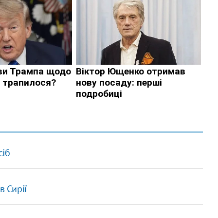
сіб
в Сирії