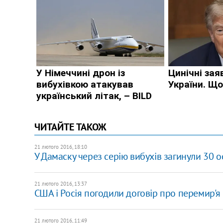
ЧИТАЙТЕ ТАКОЖ
21 лютого 2016, 18:10
У Дамаску через серію вибухів загинули 30 о
21 лютого 2016, 13:37
США і Росія погодили договір про перемир'я 
21 лютого 2016, 11:49