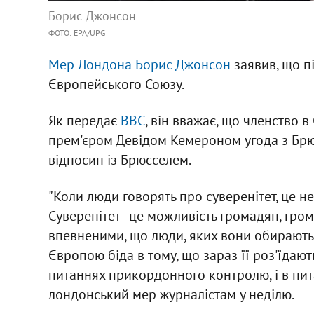
Борис Джонсон
ФОТО: EPA/UPG
Мер Лондона Борис Джонсон
заявив, що п
Європейського Союзу.
Як передає
ВВС
, він вважає, що членство в
прем'єром Девідом Кемероном угода з Бр
відносин із Брюсселем.
"Коли люди говорять про суверенітет, це не 
Суверенітет - це можливість громадян, гро
впевненими, що люди, яких вони обирають, 
Європою біда в тому, що зараз її роз'їдають
питаннях прикордонного контролю, і в пита
лондонський мер журналістам у неділю.