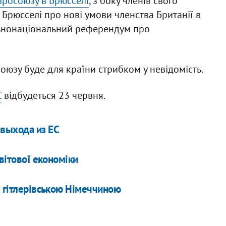
вросоюзу в Брюсселі
, з боку членів свого
у Брюсселі про нові умови членства Британії в
льнонаціональний референдум про
оюзу буде для країни стрибком у невідомість.
С
відбудеться 23 червня.
 выхода из ЕС
світової економіки
і гітлерівською Німеччиною