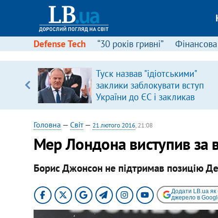
Defense Tech
“30 років гривні”
Фінансова
ового
Туск назвав "ідіотськими"
ій
заклики заблокувати вступ
України до ЄС і закликав
припинити антиукраїнську
риторику
Головна
—
Світ
—
21 лютого 2016
, 21:08
Мер Лондона виступив за в
Борис Джонсон не підтримав позицію Де
Додати LB.ua як
джерело в Googl