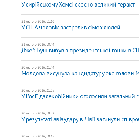
У сирійському Хомсі скоєно великий теракт
21 лютого 2016, 11:16
У США чоловік застрелив сімох людей
21 лютого 2016, 10:44
Джеб Буш вибув з президентської гонки в 
20 лютого 2016, 21:44
Молдова висунула кандидатуру екс-голови 
20 лютого 2016, 21:05
У Росії далекобійники оголосили загальний 
20 лютого 2016, 19:32
У результаті авіаудару в Лівії загинули співр
20 лютого 2016, 18:15