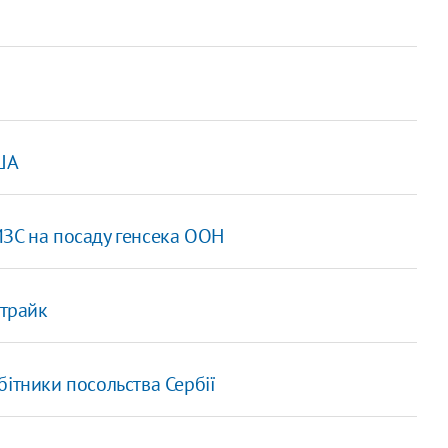
США
МЗС на посаду генсека ООН
страйк
обітники посольства Сербії