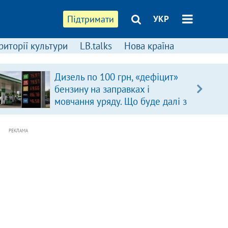
Підтримати
УКР
риторії культури
LB.talks
Нова країна
Дизель по 100 грн, «дефіцит»
бензину на заправках і
мовчання уряду. Що буде далі з
цінами на пальне?
РЕКЛАМА