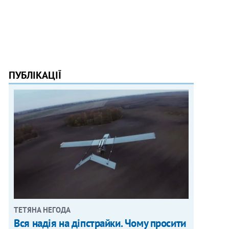
ПУБЛІКАЦІЇ
ТЕТЯНА НЕГОДА
Вся надія на діпстрайки. Чому просити