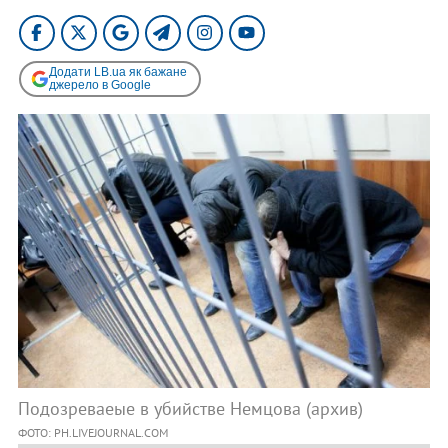
Додати LB.ua як бажане
джерело в Google
Подозреваеые в убийстве Немцова (архив)
ФОТО: PH.LIVEJOURNAL.COM