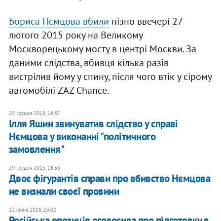
Бориса Нємцова вбили
пізно ввечері 27
лютого 2015 року на Великому
Москворецькому мосту в центрі Москви. За
даними слідства, вбивця кілька разів
вистрілив йому у спину, після чого втік у сірому
автомобілі ZAZ Chance.
29 грудня 2015, 14:37
Ілля Яшин звинуватив слідство у справі
Нємцова у виконанні "політичного
замовлення"
29 грудня 2015, 16:33
Двоє фігурантів справи про вбивство Нємцова
не визнали своєї провини
12 січня 2016, 23:02
Російська опозиція оголосила про підготовку в