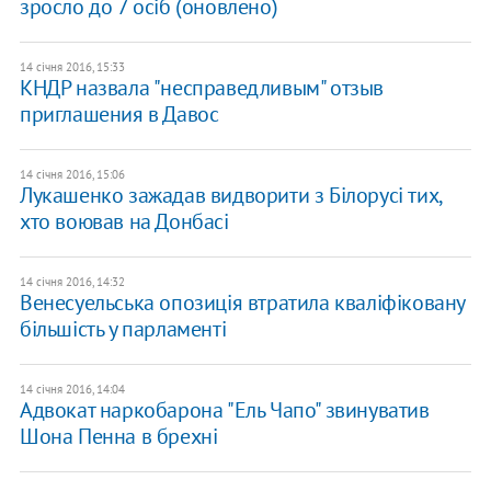
зросло до 7 осіб (оновлено)
14 січня 2016, 15:33
КНДР назвала "несправедливым" отзыв
приглашения в Давос
14 січня 2016, 15:06
Лукашенко зажадав видворити з Білорусі тих,
хто воював на Донбасі
14 січня 2016, 14:32
Венесуельська опозиція втратила кваліфіковану
більшість у парламенті
14 січня 2016, 14:04
Адвокат наркобарона "Ель Чапо" звинуватив
Шона Пенна в брехні