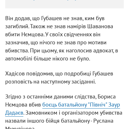
Він додав, що Губашев не знав, ким був
загиблий. Також не знав намірів Шаванова
вбити Нємцова. У своїх свідченнях він
зазначив, що нічого не знав про мотиви
вбивства. При цьому, як наголосив адвокат, в
автомобілі більше нікого не було.
Хадісов повідомив, що подробиці Губашев
розповість на наступному засіданні.
Згідно з останніми даними слідства, Бориса
Нємцова вбив
боєць батальйону "Північ" Заур
Дадаєв
. Замовником і організатором убивства
назвали іншого бійця батальйону - Руслана
Мухудінова.