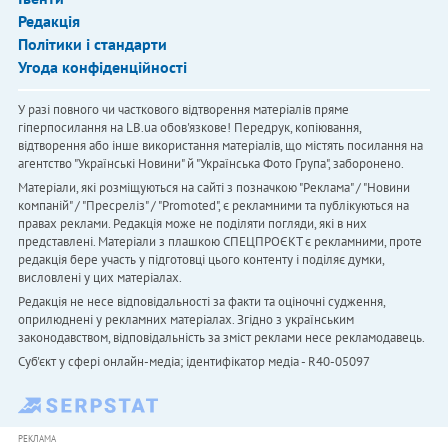
Редакція
Політики і стандарти
Угода конфіденційності
У разі повного чи часткового відтворення матеріалів пряме
гіперпосилання на LB.ua обов'язкове! Передрук, копіювання,
відтворення або інше використання матеріалів, що містять посилання на
агентство "Українськi Новини" й "Українська Фото Група", заборонено.
Матеріали, які розміщуються на сайті з позначкою "Реклама" / "Новини
компаній" / "Пресреліз" / "Promoted", є рекламними та публікуються на
правах реклами. Редакція може не поділяти погляди, які в них
представлені. Матеріали з плашкою СПЕЦПРОЄКТ є рекламними, проте
редакція бере участь у підготовці цього контенту і поділяє думки,
висловлені у цих матеріалах.
Редакція не несе відповідальності за факти та оціночні судження,
оприлюднені у рекламних матеріалах. Згідно з українським
законодавством, відповідальність за зміст реклами несе рекламодавець.
Cуб'єкт у сфері онлайн-медіа; ідентифікатор медіа - R40-05097
РЕКЛАМА