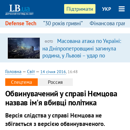
Підтримати
УКР
Defense Tech
“30 років гривні”
Фінансова грамо
Масована атака по Україні:
ФОТО
на Дніпропетровщині загинула
родина, у Львові – удар по
багатоповерхівках
(доповнюється)
Головна
—
Світ
—
14 січня 2016
, 16:48
Спецтема
Россия
Обвинувачений у справі Нємцова
назвав ім'я вбивці політика
Версія слідства у справі Нємцова не
збігається з версією обвинуваченого.