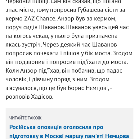
Червоній площі. Сам він сказав, що погано
знає місто, тому попросив Губашева сісти за
кермо ZAZ Chance. Анзор був за кермом,
поруч сидів Шаванов. Шаванов увесь цей час
на когось чекав, у нього була призначена
якась зустріч. Через деякий час Шаванов
попросив почекати і пішов у бік моста. Згодом
він подзвонив і попросив під'їхати до моста.
Коли Анзор під'їхав, він побачив, що падає
чоловік, і дівчину поряд з ним. Згодом
з'ясувалося, що це був Борис Нємцов", -
розповів Хадісов.
ЧИТАЙТЕ ТАКОЖ
Російська опозиція оголосила про
підготовку в Москві маршу пам'яті Нємцова