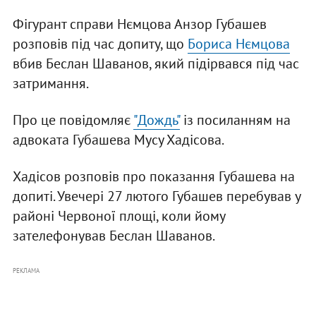
Фігурант справи Нємцова Анзор Губашев
розповів під час допиту, що
Бориса Нємцова
вбив Беслан Шаванов, який підірвався під час
затримання.
Про це повідомляє
"Дождь"
із посиланням на
адвоката Губашева Мусу Хадісова.
Хадісов розповів про показання Губашева на
допиті. Увечері 27 лютого Губашев перебував у
районі Червоної площі, коли йому
зателефонував Беслан Шаванов.
РЕКЛАМА