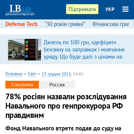
Підтримати
УКР
Defense Tech
“30 років гривні”
Фінансова грамо
Дизель по 100 грн, «дефіцит»
бензину на заправках і мовчання
уряду. Що буде далі з цінами на
пальне?
Головна
—
Світ
—
23 грудня 2015
, 14:45
Спецтема
Россия
78% росіян назвали розслідування
Навального про генпрокурора РФ
правдивим
Фонд Навального втретє подав до суду на