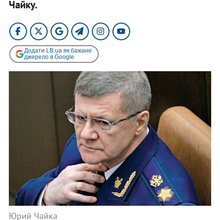
Чайку.
Додати LB.ua як бажане
джерело в Google
Юрий Чайка