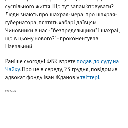
суспільного життя. Що тут запам'ятовувати?
Люди знають про шахрая-мера, про шахрая-
губернатора, платять хабарі даївцям.
Чиновники в нас - "безпредєльщики" і шахраї,
що в цьому нового?" - прокоментував
Навальний.
Раніше сьогодні ФБК втретє
подав до суду на
Чайку
. Про це в середу, 23 грудня, повідомив
адвокат фонду Іван Жданов у
твіттері
.
РЕКЛАМА