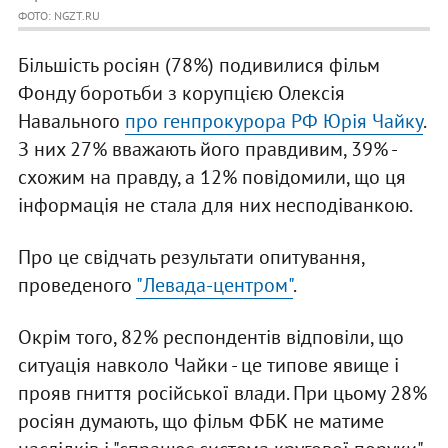
ФОТО: NGZT.RU
Більшість росіян (78%) подивилися фільм
Фонду боротьби з корупцією Олексія
Навального
про генпрокурора РФ Юрія Чайку
.
З них 27% вважають його правдивим, 39% -
схожим на правду, а 12% повідомили, що ця
інформація не стала для них несподіванкою.
Про це свідчать результати опитування,
проведеного
"Левада-центром"
.
Окрім того, 82% респондентів відповіли, що
ситуація навколо Чайки - це типове явище і
прояв гниття російської влади. При цьому 28%
росіян думають, що фільм ФБК не матиме