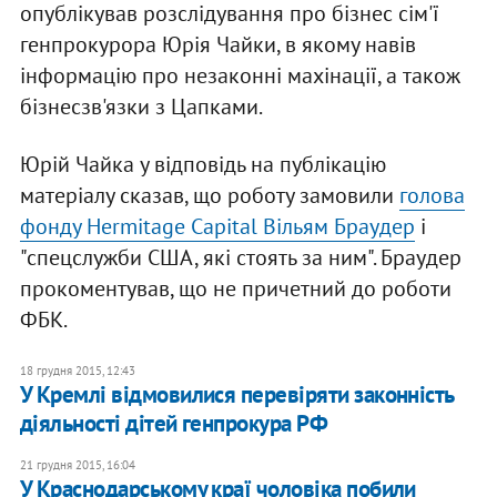
опублікував розслідування про бізнес сім'ї
генпрокурора Юрія Чайки, в якому навів
інформацію про незаконні махінації, а також
бізнесзв'язки з Цапками.
Юрій Чайка у відповідь на публікацію
матеріалу сказав, що роботу замовили
голова
фонду Hermitage Capital Вільям Браудер
і
"спецслужби США, які стоять за ним". Браудер
прокоментував, що не причетний до роботи
ФБК.
18 грудня 2015, 12:43
У Кремлі відмовилися перевіряти законність
діяльності дітей генпрокура РФ
21 грудня 2015, 16:04
У Краснодарському краї чоловіка побили