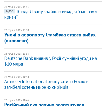
23 грудня 2015, 11:51
Влада Лівану знайшла вихід зі "сміттєвої
ВІДЕО
кризи"
23 грудня 2015, 11:50
Уночі в аеропорту Стамбула стався вибух
(оновлено)
23 грудня 2015, 11:33
Deutsche Bank виявив у Росії сумнівні угоди на
$10 млрд
23 грудня 2015, 10:58
Amnesty International звинуватила Росію в
загибелі сотень мирних сирійців
23 грудня 2015, 10:46
Російський суд заочно заарештував