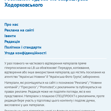
Ходорковського
Про нас
Реклама на сайті
Івенти
Редакція
Політики і стандарти
Угода конфіденційності
У разі повного чи часткового відтворення матеріалів пряме
гіперпосилання на LB.ua обов'язкове! Передрук, копіювання,
відтворення або інше використання матеріалів, що містять посилання на
агентство "Українськi Новини" й "Українська Фото Група", заборонено.
Матеріали, які розміщуються на сайті з позначкою "Реклама" / "Новини
компаній" / "Пресреліз" / "Promoted", є рекламними та публікуються на
правах реклами. Редакція може не поділяти погляди, які в них
представлені. Матеріали з плашкою СПЕЦПРОЄКТ є рекламними, проте
редакція бере участь у підготовці цього контенту і поділяє думки,
висловлені у цих матеріалах.
Редакція не несе відповідальності за факти та оціночні судження,