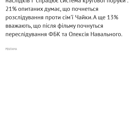
наслідків і "спрацює система кругової поруки".
21% опитаних думає, що почнеться
розслідування проти сім'ї Чайки. А ще 13%
вважають, що після фільму почнуться
переслідування ФБК та Олексія Навального.
РЕКЛАМА