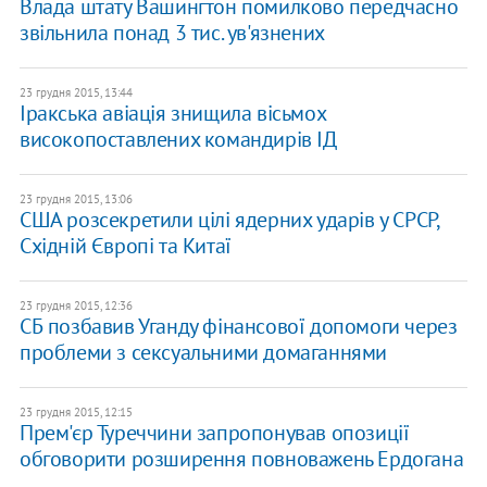
Влада штату Вашингтон помилково передчасно
звільнила понад 3 тис. ув'язнених
23 грудня 2015, 13:44
Іракська авіація знищила вісьмох
високопоставлених командирів ІД
23 грудня 2015, 13:06
США розсекретили цілі ядерних ударів у СРСР,
Східній Європі та Китаї
23 грудня 2015, 12:36
СБ позбавив Уганду фінансової допомоги через
проблеми з сексуальними домаганнями
23 грудня 2015, 12:15
Прем'єр Туреччини запропонував опозиції
обговорити розширення повноважень Ердогана