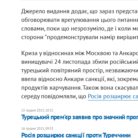
Джерело видання додає, що зараз предст
обговорювати врегулювання цього питання
словами, поки що незрозуміло, де і коли м
сторони "продемонстрували намір вирішит
Криза у відносинах між Москвою та Анкарою
винищувачі 24 листопада збили російськи
турецький повітряний простір, незважаючи
ввела відносно Анкари санкції, які, зокре
продуктів харчування. Також вона скасува
середу повідомляли, що
Росія розширює са
15 грудня 2015, 18:32
Турецький прем'єр заявив про значний про
16 грудня 2015, 09:53
Росія розширює санкції проти Туреччини