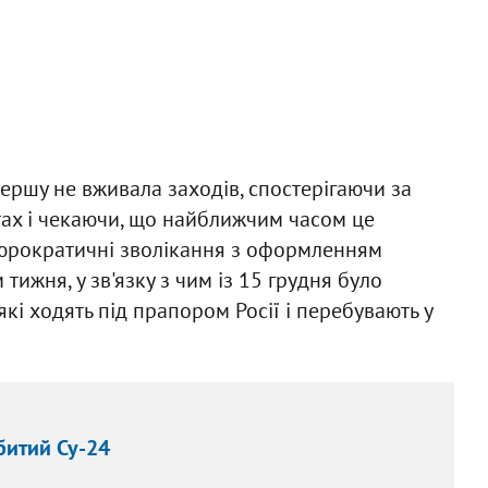
ершу не вживала заходів, спостерігаючи за
тах і чекаючи, що найближчим часом це
бюрократичні зволікання з оформленням
ижня, у зв'язку з чим із 15 грудня було
кі ходять під прапором Росії і перебувають у
битий Су-24