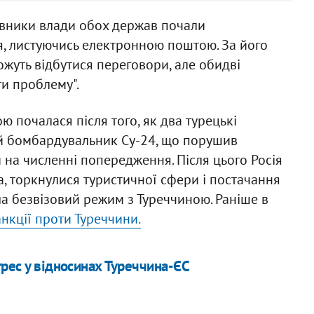
авники влади обох держав почали
, листуючись електронною поштою. За його
ожуть відбутися переговори, але обидві
и проблему".
 почалася після того, як два турецькі
й бомбардувальник Су-24, що порушив
 на численні попередження. Після цього Росія
ма, торкнулися туристичної сфери і постачання
ла безвізовий режим з Туреччиною. Раніше в
нкції проти Туреччини.
грес у відносинах Туреччина-ЄС