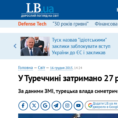
Defense Tech
“30 років гривні”
Фінансова
іцит»
Туск назвав "ідіотськими"
заклики заблокувати вступ
 далі з
України до ЄС і закликав
припинити антиукраїнську
риторику
Головна
—
Світ
—
16 грудня 2015
, 14:24
У Туреччині затримано 27 р
За даними ЗМІ, турецька влада симетричн
Додати LB.ua як
джерело в Googl