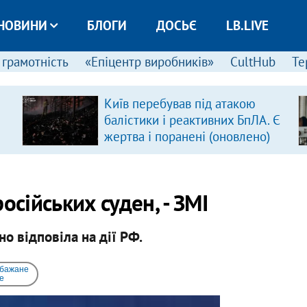
НОВИНИ
БЛОГИ
ДОСЬЄ
LB.LIVE
 грамотність
«Епіцентр виробників»
CultHub
Те
Київ перебував під атакою
балістики і реактивних БпЛА. Є
жертва і поранені (оновлено)
осійських суден, - ЗМІ
о відповіла на дії РФ.
 бажане
e