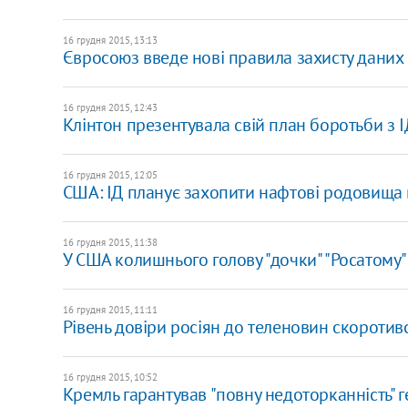
16 грудня 2015, 13:13
Євросоюз введе нові правила захисту даних 
16 грудня 2015, 12:43
Клінтон презентувала свій план боротьби з І
16 грудня 2015, 12:05
США: ІД планує захопити нафтові родовища в 
16 грудня 2015, 11:38
У США колишнього голову "дочки" "Росатому" 
16 грудня 2015, 11:11
Рівень довіри росіян до теленовин скоротився
16 грудня 2015, 10:52
Кремль гарантував "повну недоторканність" г