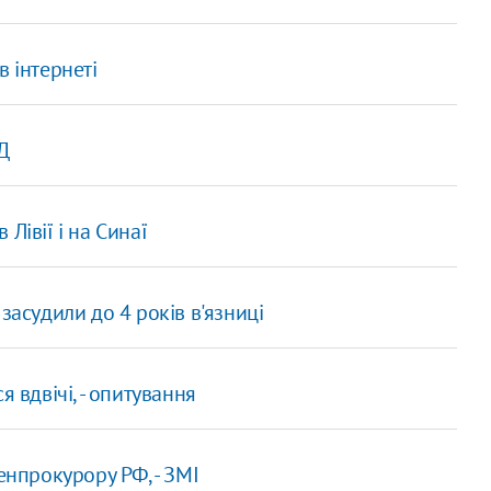
в інтернеті
Д
Лівії і на Синаї
засудили до 4 років в'язниці
 вдвічі, - опитування
енпрокурору РФ, - ЗМІ