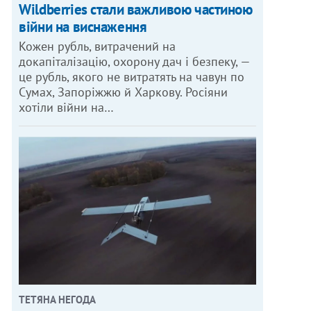
Wildberries стали важливою частиною
війни на виснаження
Кожен рубль, витрачений на
докапіталізацію, охорону дач і безпеку, —
це рубль, якого не витратять на чавун по
Сумах, Запоріжжю й Харкову. Росіяни
хотіли війни на…
ТЕТЯНА НЕГОДА