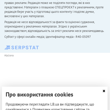
правах реклами. Редакція може не поділяти погляди, які в них
представлені. Матеріали з плашкою СПЕЦПРОЄКТ є рекламними, проте
редакція бере участь у підготовці цього контенту і поділяє думки,
висловлені у цих матеріалах.
Редакція не несе відповідальності за факти та оціночні судження,
оприлюднені у рекламних матеріалах. Згідно з українським
законодавством, відповідальність за зміст реклами несе рекламодавець.
Cуб'єкт у сфері онлайн-медіа; ідентифікатор медіа - R40-05097
РЕКЛАМА
Про використання cookies
Продовжуючи переглядати LB.ua ви підтверджуєте, що
ознайомилися з Правилами користування сайтом та