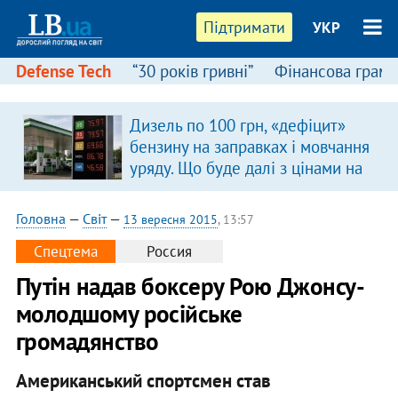
Підтримати
УКР
Defense Tech
“30 років гривні”
Фінансова грамо
Дизель по 100 грн, «дефіцит»
бензину на заправках і мовчання
уряду. Що буде далі з цінами на
пальне?
Головна
—
Світ
—
13 вересня 2015
, 13:57
Спецтема
Россия
Путін надав боксеру Рою Джонсу-
молодшому російське
громадянство
Американський спортсмен став