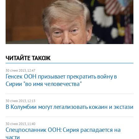
ЧИТАЙТЕ ТАКОЖ
30 січня 2013, 12:47
Генсек ООН призывает прекратить войну в
Сирии "во имя человечества"
30 січня 2013, 12:13
В Колумбии могут легализовать кокаин и экстази
30 січня 2013, 11:40
Спецпосланник ООН: Сирия распадается на
части