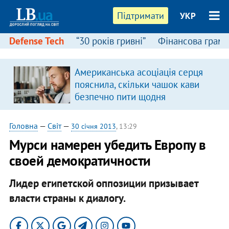
Підтримати
УКР
Defense Tech
“30 років гривні”
Фінансова грамо
Американська асоціація серця
пояснила, скільки чашок кави
безпечно пити щодня
Головна
—
Світ
—
30 січня 2013
, 13:29
​Мурси намерен убедить Европу в
своей демократичности
Лидер египетской оппозиции призывает
власти страны к диалогу.