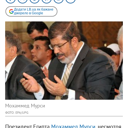
Додати LB.ua як бажане
джерело в Google
Мохаммед Мурси
ФОТО: EPA/UPG
Президент Египта
Мохаммед Мурси
, несмотря