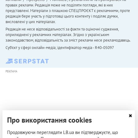
правах реклами. Редакція може не поділяти погляди, які в них
представлені. Матеріали з плашкою СПЕЦПРОЄКТ є рекламними, проте
редакція бере участь у підготовці цього контенту і поділяє думки,
висловлені у цих матеріалах.
Редакція не несе відповідальності за факти та оціночні судження,
оприлюднені у рекламних матеріалах. Згідно з українським
законодавством, відповідальність за зміст реклами несе рекламодавець.
Cуб'єкт у сфері онлайн-медіа; ідентифікатор медіа - R40-05097
РЕКЛАМА
Про використання cookies
Продовжуючи переглядати LB.ua ви підтверджуєте, що