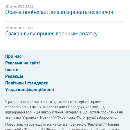
29 січня 2013, 23:32
Обама пообещал легализировать нелегалов
29 січня 2013, 23:12
Саакашвили принес военным рогатку
Про нас
Реклама на сайті
Івенти
Редакція
Політики і стандарти
Угода конфіденційності
У разі повного чи часткового відтворення матеріалів пряме
гіперпосилання на LB.ua обов'язкове! Передрук, копіювання,
відтворення або інше використання матеріалів, що містять посилання на
агентство "Українськi Новини" й "Українська Фото Група", заборонено.
Матеріали, які розміщуються на сайті з позначкою "Реклама" / "Новини
компаній" / "Пресреліз" / "Promoted", є рекламними та публікуються на