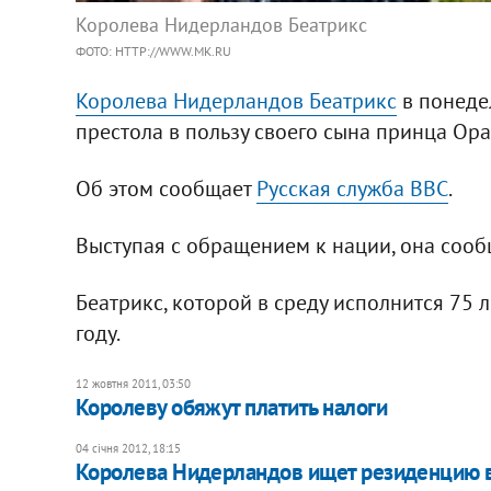
Королева Нидерландов Беатрикс
ФОТО: HTTP://WWW.MK.RU
Королева Нидерландов Беатрикс
в понеде
престола в пользу своего сына принца Ор
Об этом сообщает
Русская служба ВВС
.
Выступая с обращением к нации, она сообщ
Беатрикс, которой в среду исполнится 75 
году.
12 жовтня 2011, 03:50
Королеву обяжут платить налоги
04 січня 2012, 18:15
Королева Нидерландов ищет резиденцию в