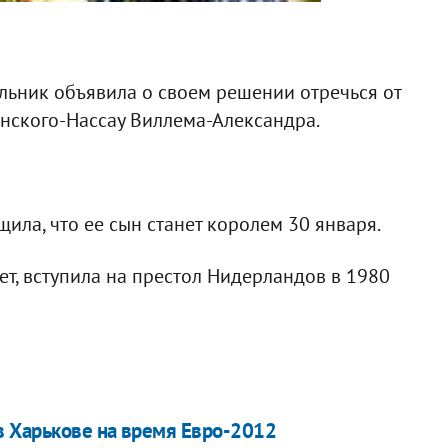
льник объявила о своем решении отречься от
анского-Нассау Виллема-Александра.
ила, что ее сын станет королем 30 января.
лет, вступила на престол Нидерландов в 1980
 Харькове на время Евро-2012