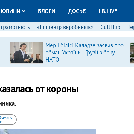
НОВИНИ
БЛОГИ
ДОСЬЄ
LB.LIVE
 грамотність
«Епіцентр виробників»
CultHub
Те
Мер Тбілісі Каладзе заявив про
обман України і Грузії з боку
НАТО
азалась от короны
мника.
 бажане
e