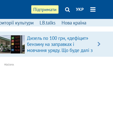
Підтримати
УКР
риторії культури
LB.talks
Нова країна
Дизель по 100 грн, «дефіцит»
бензину на заправках і
мовчання уряду. Що буде далі з
цінами на пальне?
РЕКЛАМА