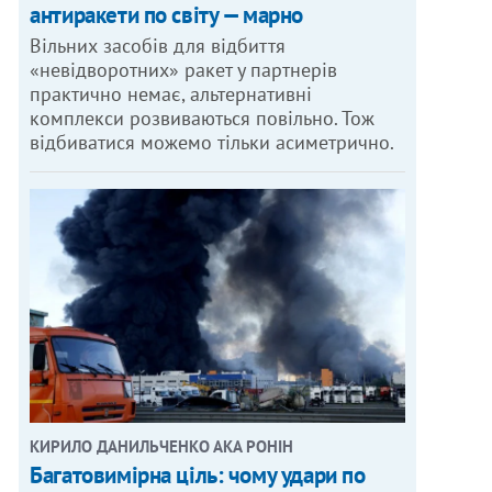
антиракети по світу — марно
Вільних засобів для відбиття
«невідворотних» ракет у партнерів
практично немає, альтернативні
комплекси розвиваються повільно. Тож
відбиватися можемо тільки асиметрично.
КИРИЛО ДАНИЛЬЧЕНКО АКА РОНІН
Багатовимірна ціль: чому удари по