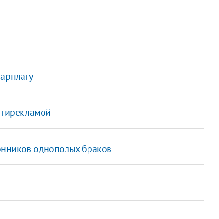
зарплату
антирекламой
онников однополых браков