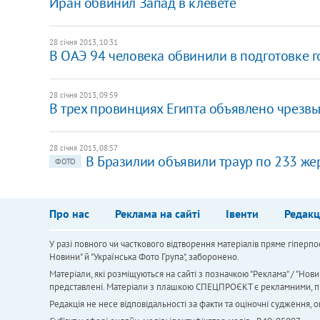
Иран обвинил Запад в клевете
28 січня 2013, 10:31
​В ОАЭ 94 человека обвинили в подготовке 
28 січня 2013, 09:59
В трех провинциях Египта объявлено чрезв
28 січня 2013, 08:57
В Бразилии объявили траур по 233 же
ФОТО
Про нас
Реклама на сайті
Івенти
Редакц
У разі повного чи часткового відтворення матеріалів пряме гіперпо
Новини" й "Українська Фото Група", заборонено.
Матеріали, які розміщуються на сайті з позначкою "Реклама" / "Нови
представлені. Матеріали з плашкою СПЕЦПРОЄКТ є рекламними, проте
Редакція не несе відповідальності за факти та оціночні судження,