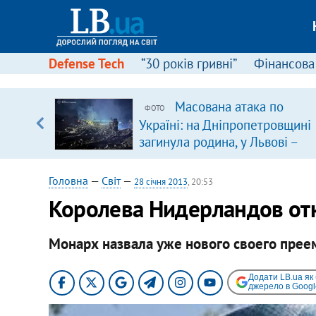
Defense Tech
“30 років гривні”
Фінансова
Масована атака по
ФОТО
уп
Україні: на Дніпропетровщині
загинула родина, у Львові –
ку
удар по багатоповерхівках
(доповнюється)
Головна
—
Світ
—
28 січня 2013
, 20:53
Королева Нидерландов отк
Монарх назвала уже нового своего прее
Додати LB.ua як
джерело в Googl