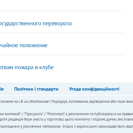
государственного переворота
ычайное положение
ртвам пожара в клубе
ія
Політики і стандарти
Угода конфіденційності
силання на LB.ua обов'язкове! Передрук, копіювання, відтворення або інше вико
ни компаній" / "Пресреліз" / "Promoted", є рекламними та публікуються на права
 редакція бере участь у підготовці цього контенту і поділяє думки, висловле
 оприлюднені у рекламних матеріалах. Згідно з українським законодавством, від