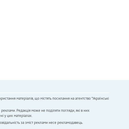
ристання матеріалів, що містять посилання на агентство "Українськi
х реклами. Редакція може не поділяти погляди, які в них
ні у цих матеріалах.
повідальність за зміст реклами несе рекламодавець.