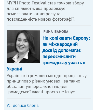
MYPH Photo Festival став точкою збору
для спільноти, яка продовжує
осмислювати катастрофу та
повсякденність мовою фотографії.
ІРИНА ІВАНОВА
Не копіювати Європу:
як міжнародний
досвід допомагає
переосмислити
громадську участь в
Україні
Українські громади сьогодні працюють у
принципово різних умовах і за таких
обставин універсальної моделі
громадської участі просто не існує.
Усі дописи блогів