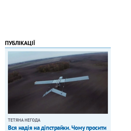
ПУБЛІКАЦІЇ
ТЕТЯНА НЕГОДА
Вся надія на діпстрайки. Чому просити