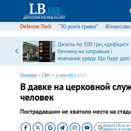
Defense Tech
“30 років гривні”
Фінансова
Дизель по 100 грн, «дефіцит»
уп
бензину на заправках і
мовчання уряду. Що буде далі
ку
цінами на пальне?
Головна
—
Світ
—
2 січня 2013
, 10:17
​В давке на церковной слу
человек
Пострадавшим не хватило места на стади
Додати LB.ua як
джерело в Googl