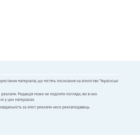
ристання матеріалів, що містять посилання на агентство "Українськi
х реклами. Редакція може не поділяти погляди, які в них
ні у цих матеріалах.
повідальність за зміст реклами несе рекламодавець.