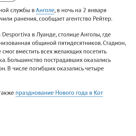
вной службы в
Анголе
, в ночь на 2 января
чили ранения, сообщает агентство Рейтер.
Desportiva в Луанде, столице Анголы, где
низованная общиной пятидесятников. Стадион,
е смог вместить всех желающих посетить
вка. Большинство пострадавших оказались
он. В числе погибших оказались четыре
 также
празднование Нового года в Кот