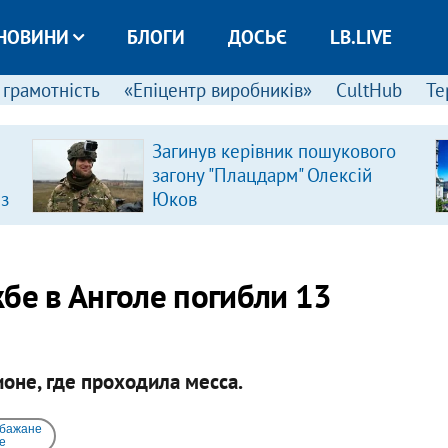
НОВИНИ
БЛОГИ
ДОСЬЄ
LB.LIVE
 грамотність
«Епіцентр виробників»
CultHub
Те
Загинув керівник пошукового
загону "Плацдарм" Олексій
 з
Юков
жбе в Анголе погибли 13
оне, где проходила месса.
 бажане
e