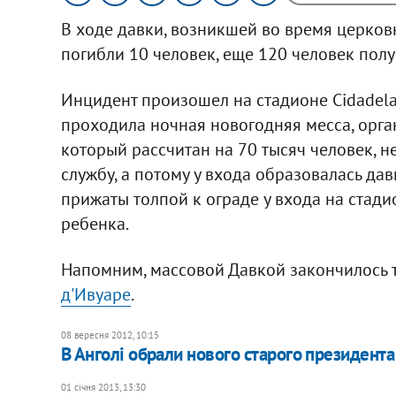
В ходе давки, возникшей во время церко
погибли 10 человек, еще 120 человек полу
Инцидент произошел на стадионе Cidadela 
проходила ночная новогодняя месса, орга
который рассчитан на 70 тысяч человек, н
службу, а потому у входа образовалась да
прижаты толпой к ограде у входа на стади
ребенка.
Напомним, массовой Давкой закончилось
д'Ивуаре
.
08 вересня 2012, 10:15
В Анголі обрали нового старого президента
01 січня 2013, 13:30