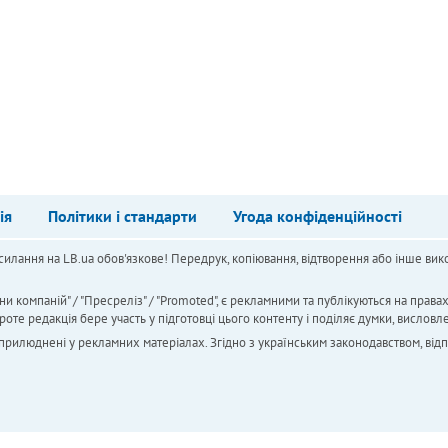
ія
Політики і стандарти
Угода конфіденційності
силання на LB.ua обов'язкове! Передрук, копіювання, відтворення або інше вико
ни компаній" / "Пресреліз" / "Promoted", є рекламними та публікуються на права
 редакція бере участь у підготовці цього контенту і поділяє думки, висловле
 оприлюднені у рекламних матеріалах. Згідно з українським законодавством, від