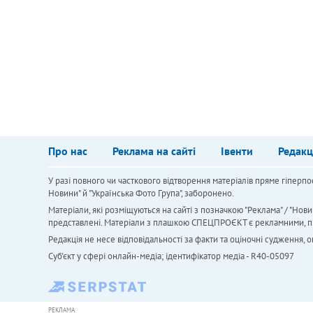
Про нас
Реклама на сайті
Івенти
Редакц
У разі повного чи часткового відтворення матеріалів пряме гіперпо
Новини" й "Українська Фото Група", заборонено.
Матеріали, які розміщуються на сайті з позначкою "Реклама" / "Нови
представлені. Матеріали з плашкою СПЕЦПРОЄКТ є рекламними, проте
Редакція не несе відповідальності за факти та оціночні судження,
Cуб'єкт у сфері онлайн-медіа; ідентифікатор медіа - R40-05097
РЕКЛАМА