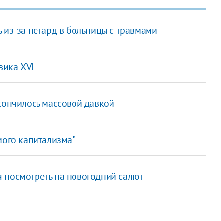
 из-за петард в больницы с травмами
вика XVI
окончилось массовой давкой
мого капитализма"
 посмотреть на новогодний салют