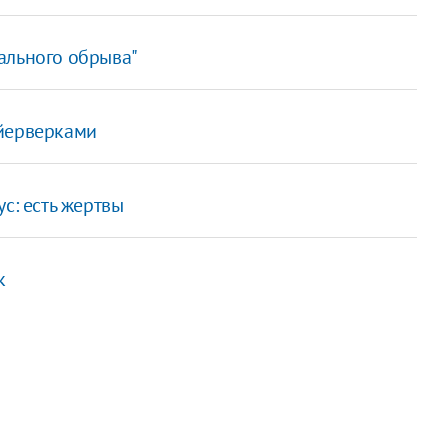
ального обрыва"
ейерверками
с: есть жертвы
к