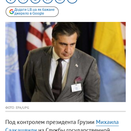
Додати LB.ua як бажане
джерело в Google
ФОТО: EPA/UPG
Под контролем президента Грузии
Михаила
Саакашвили
из Службы государственной