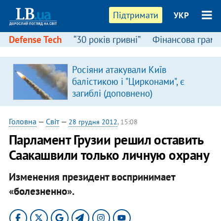
Підтримати
УКР
Defense Tech
“30 років гривні”
Фінансова грамо
Росіяни атакували Київ
балістикою і "Цирконами", є
загиблі (доповнено)
Головна
—
Світ
—
28 грудня 2012
, 15:08
Парламент Грузии решил оставить
Саакашвили только личную охрану
Изменения президент воспринимает
«болезненно».