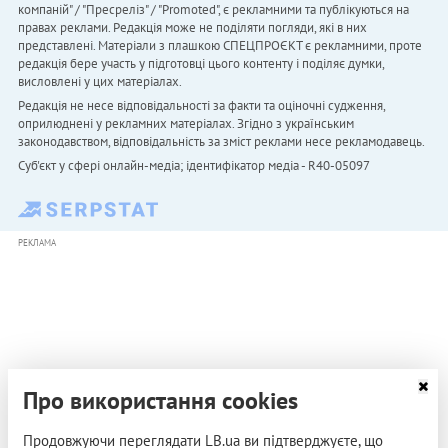
компаній" / "Пресреліз" / "Promoted", є рекламними та публікуються на
правах реклами. Редакція може не поділяти погляди, які в них
представлені. Матеріали з плашкою СПЕЦПРОЄКТ є рекламними, проте
редакція бере участь у підготовці цього контенту і поділяє думки,
висловлені у цих матеріалах.
Редакція не несе відповідальності за факти та оціночні судження,
оприлюднені у рекламних матеріалах. Згідно з українським
законодавством, відповідальність за зміст реклами несе рекламодавець.
Cуб'єкт у сфері онлайн-медіа; ідентифікатор медіа - R40-05097
РЕКЛАМА
Про використання cookies
Продовжуючи переглядати LB.ua ви підтверджуєте, що