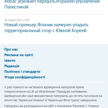
Аббас угрожает передать Израилю управление
Палестиной
28 грудня 2012, 11:02
Новый премьер Японии намерен уладить
территориальный спор с Южной Кореей
Про нас
Реклама на сайті
Івенти
Редакція
Політики і стандарти
Угода конфіденційності
У разі повного чи часткового відтворення матеріалів пряме
гіперпосилання на LB.ua обов'язкове! Передрук, копіювання,
відтворення або інше використання матеріалів, що містять посилання на
агентство "Українськi Новини" й "Українська Фото Група", заборонено.
Матеріали, які розміщуються на сайті з позначкою "Реклама" / "Новини