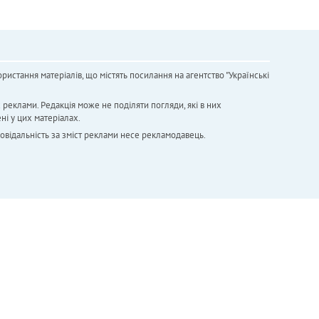
ристання матеріалів, що містять посилання на агентство "Українськi
х реклами. Редакція може не поділяти погляди, які в них
ні у цих матеріалах.
повідальність за зміст реклами несе рекламодавець.