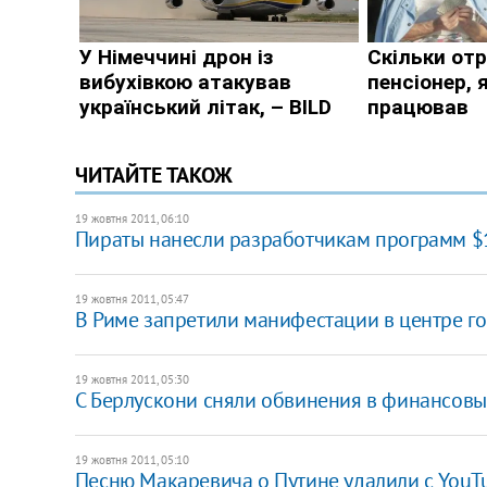
ЧИТАЙТЕ ТАКОЖ
19 жовтня 2011, 06:10
Пираты нанесли разработчикам программ $
19 жовтня 2011, 05:47
​В Риме запретили манифестации в центре г
19 жовтня 2011, 05:30
С Берлускони сняли обвинения в финансов
19 жовтня 2011, 05:10
Песню Макаревича о Путине удалили с YouT