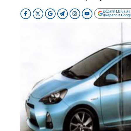
Додати LB.ua як
джерело в Googl