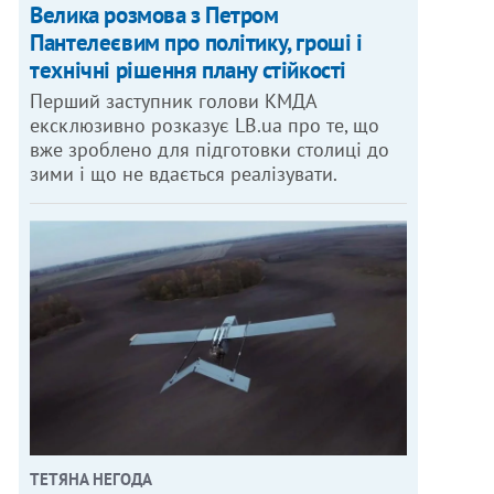
Велика розмова з Петром
Пантелеєвим про політику, гроші і
технічні рішення плану стійкості
Перший заступник голови КМДА
ексклюзивно розказує LB.ua про те, що
вже зроблено для підготовки столиці до
зими і що не вдається реалізувати.
ТЕТЯНА НЕГОДА