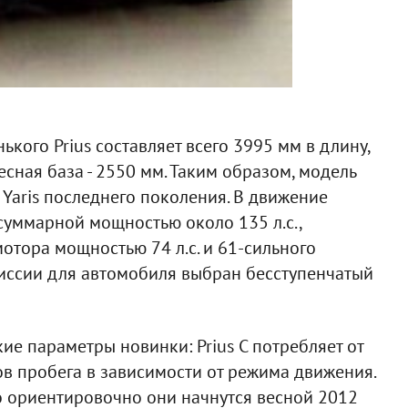
ького Prius составляет всего 3995 мм в длину,
есная база - 2550 мм. Таким образом, модель
Yaris последнего поколения. В движение
суммарной мощностью около 135 л.с.,
отора мощностью 74 л.с. и 61-сильного
миссии для автомобиля выбран бесступенчатый
е параметры новинки: Prius С потребляет от
ов пробега в зависимости от режима движения.
то ориентировочно они начнутся весной 2012