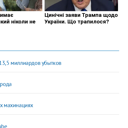
13,5 миллиардов убытков
орода
ых махинациях
ube