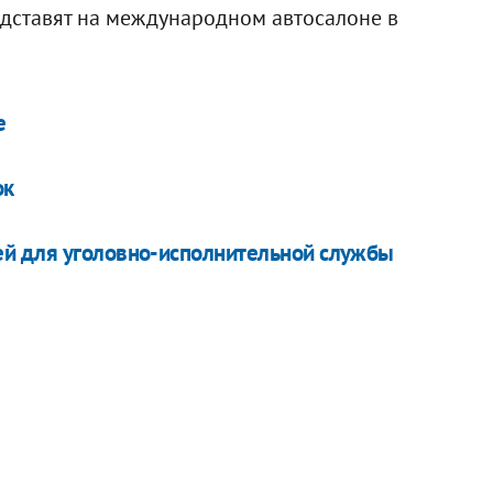
едставят на международном автосалоне в
е
ок
й для уголовно-исполнительной службы