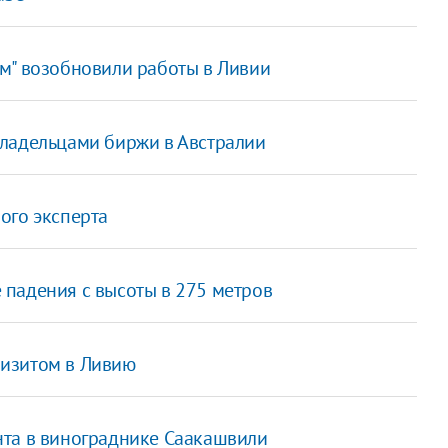
м" возобновили работы в Ливии
владельцами биржи в Австралии
ого эксперта
 падения с высоты в 275 метров
изитом в Ливию
нта в винограднике Саакашвили