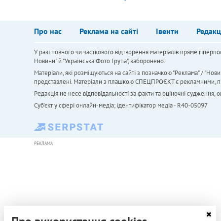
Про нас
Реклама на сайті
Івенти
Редакц
У разі повного чи часткового відтворення матеріалів пряме гіперпо
Новини" й "Українська Фото Група", заборонено.
Матеріали, які розміщуються на сайті з позначкою "Реклама" / "Нови
представлені. Матеріали з плашкою СПЕЦПРОЄКТ є рекламними, проте
Редакція не несе відповідальності за факти та оціночні судження,
Cуб'єкт у сфері онлайн-медіа; ідентифікатор медіа - R40-05097
РЕКЛАМА