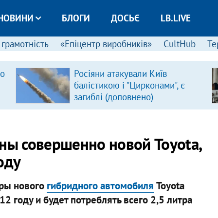
НОВИНИ
БЛОГИ
ДОСЬЄ
LB.LIVE
 грамотність
«Епіцентр виробників»
CultHub
Те
ро
Росіяни атакували Київ
балістикою і "Цирконами", є
загиблі (доповнено)
аны совершенно новой Toyota,
оду
ры нового
гибридного автомобиля
Toyota
12 году и будет потреблять всего 2,5 литра