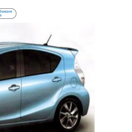
 бажане
e