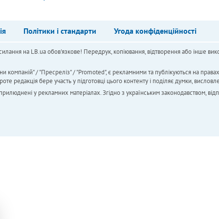
ія
Політики і стандарти
Угода конфіденційності
силання на LB.ua обов'язкове! Передрук, копіювання, відтворення або інше вико
ни компаній" / "Пресреліз" / "Promoted", є рекламними та публікуються на права
 редакція бере участь у підготовці цього контенту і поділяє думки, висловле
 оприлюднені у рекламних матеріалах. Згідно з українським законодавством, від