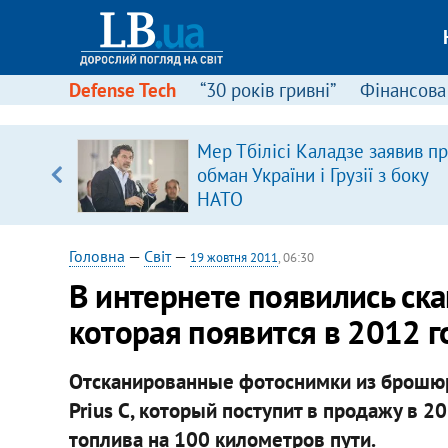
Defense Tech
“30 років гривні”
Фінансова
ового
Мер Тбілісі Каладзе заявив п
ій
обман України і Грузії з боку
НАТО
Головна
—
Світ
—
19 жовтня 2011
, 06:30
В интернете появились ск
которая появится в 2012 г
Отсканированные фотоснимки из брошю
Prius С, который поступит в продажу в 20
топлива на 100 километров пути.