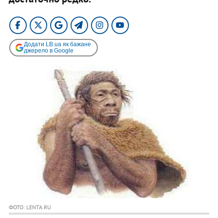
Додати LB.ua як бажане
джерело в Google
ФОТО: LENTA.RU