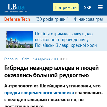
Підтримати
УКР
Defense Tech
“30 років гривні”
Фінансова грамо
Поліція отримала заяву щодо
я
незаконності проведення у
Почаївській лаврі хресної ходи
Головна
—
Світ
—
14 вересня 2011
, 00:50
Гибриды неандертальцев и людей
оказались большой редкостью
Антропологи из Швейцарии установили, что
предки современного человека
спаривались
с неандертальцами повсеместно, но
достаточно редко.