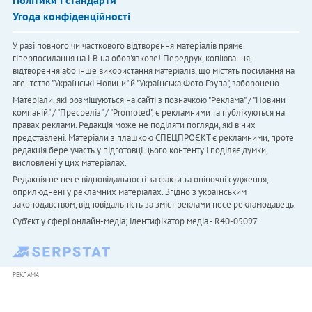
Політики і стандарти
Угода конфіденційності
У разі повного чи часткового відтворення матеріалів пряме
гіперпосилання на LB.ua обов'язкове! Передрук, копіювання,
відтворення або інше використання матеріалів, що містять посилання на
агентство "Українськi Новини" й "Українська Фото Група", заборонено.
Матеріали, які розміщуються на сайті з позначкою "Реклама" / "Новини
компаній" / "Пресреліз" / "Promoted", є рекламними та публікуються на
правах реклами. Редакція може не поділяти погляди, які в них
представлені. Матеріали з плашкою СПЕЦПРОЄКТ є рекламними, проте
редакція бере участь у підготовці цього контенту і поділяє думки,
висловлені у цих матеріалах.
Редакція не несе відповідальності за факти та оціночні судження,
оприлюднені у рекламних матеріалах. Згідно з українським
законодавством, відповідальність за зміст реклами несе рекламодавець.
Cуб'єкт у сфері онлайн-медіа; ідентифікатор медіа - R40-05097
РЕКЛАМА