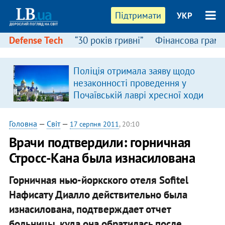
Підтримати
УКР
Defense Tech
“30 років гривні”
Фінансова грамо
Поліція отримала заяву щодо
незаконності проведення у
Почаївській лаврі хресної ходи
Головна
—
Світ
—
17 серпня 2011
, 20:10
Врачи подтвердили: горничная
Стросс-Кана была изнасилована
Горничная нью-йоркского отеля Sofitel
Нафисату Диалло действительно была
изнасилована, подтверждает отчет
больницы, куда она обратилась после