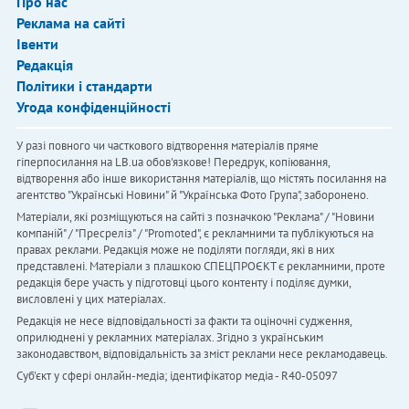
Про нас
Реклама на сайті
Івенти
Редакція
Політики і стандарти
Угода конфіденційності
У разі повного чи часткового відтворення матеріалів пряме
гіперпосилання на LB.ua обов'язкове! Передрук, копіювання,
відтворення або інше використання матеріалів, що містять посилання на
агентство "Українськi Новини" й "Українська Фото Група", заборонено.
Матеріали, які розміщуються на сайті з позначкою "Реклама" / "Новини
компаній" / "Пресреліз" / "Promoted", є рекламними та публікуються на
правах реклами. Редакція може не поділяти погляди, які в них
представлені. Матеріали з плашкою СПЕЦПРОЄКТ є рекламними, проте
редакція бере участь у підготовці цього контенту і поділяє думки,
висловлені у цих матеріалах.
Редакція не несе відповідальності за факти та оціночні судження,
оприлюднені у рекламних матеріалах. Згідно з українським
законодавством, відповідальність за зміст реклами несе рекламодавець.
Cуб'єкт у сфері онлайн-медіа; ідентифікатор медіа - R40-05097