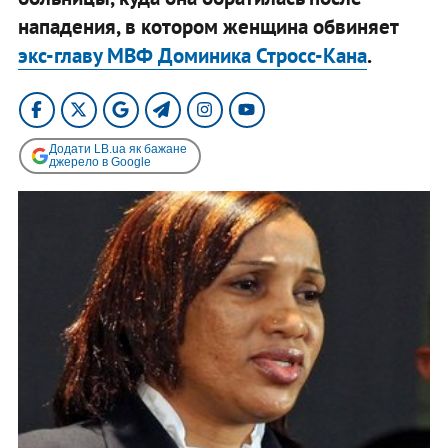
нападения, в котором женщина обвиняет
экс-главу МВФ Доминика Стросс-Кана
.
Додати LB.ua як бажане
джерело в Google