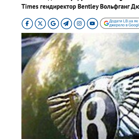
Times гендиректор Bentley Вольфганг Д
Додати LB.ua як
джерело в Googl