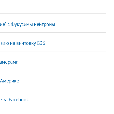
ие" с Фукусимы нейтроны
зию на винтовку G36
камерами
 Америке
е за Facebook