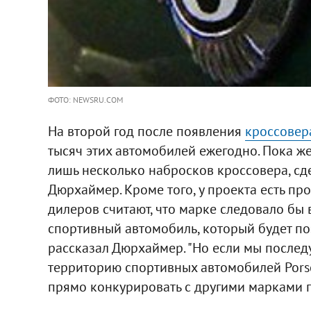
ФОТО: NEWSRU.COM
На второй год после появления
кроссовера
тысяч этих автомобилей ежегодно. Пока же
лишь несколько набросков кроссовера, сд
Дюрхаймер. Кроме того, у проекта есть пр
дилеров считают, что марке следовало бы 
спортивный автомобиль, который будет поз
рассказал Дюрхаймер. "Но если мы послед
территорию спортивных автомобилей Pors
прямо конкурировать с другими марками гр