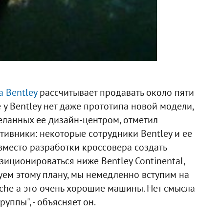
 Bentley
рассчитывает продавать около пяти
 у Bentley нет даже прототипа новой модели,
еланных ее дизайн-центром, отметил
отивники: некоторые сотрудники Bentley и ее
вместо разработки кроссовера создать
иционироваться ниже Bentley Continental,
уем этому плану, мы немедленно вступим на
che а это очень хорошие машины. Нет смысла
уппы", - объясняет он.