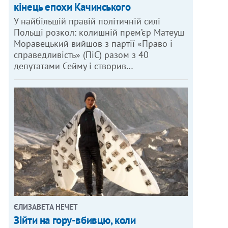
кінець епохи Качинського
У найбільшій правій політичній силі
Польщі розкол: колишній прем’єр Матеуш
Моравецький вийшов з партії «Право і
справедливість» (ПіС) разом з 40
депутатами Сейму і створив…
ЄЛИЗАВЕТА НЕЧЕТ
Зійти на гору-вбивцю, коли