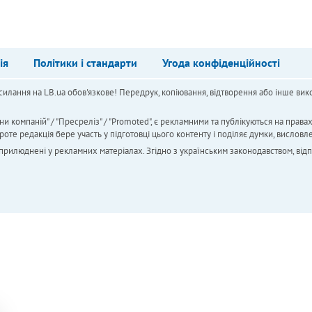
ія
Політики і стандарти
Угода конфіденційності
силання на LB.ua обов'язкове! Передрук, копіювання, відтворення або інше вико
ни компаній" / "Пресреліз" / "Promoted", є рекламними та публікуються на права
 редакція бере участь у підготовці цього контенту і поділяє думки, висловле
 оприлюднені у рекламних матеріалах. Згідно з українським законодавством, від