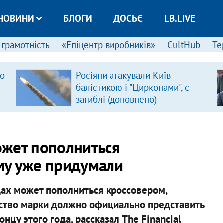
НОВИНИ
БЛОГИ
ДОСЬЄ
LB.LIVE
 грамотність
«Епіцентр виробників»
CultHub
Те
ро
Росіяни атакували Київ
балістикою і "Цирконами", є
загиблі (доповнено)
ожет пополниться
му уже придумали
ах может пополниться кроссовером,
тво марки должно официально представить
цу этого года, рассказал The Financial