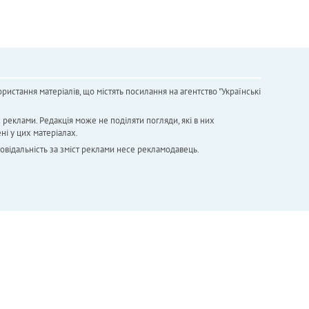
ристання матеріалів, що містять посилання на агентство "Українськi
х реклами. Редакція може не поділяти погляди, які в них
ні у цих матеріалах.
повідальність за зміст реклами несе рекламодавець.