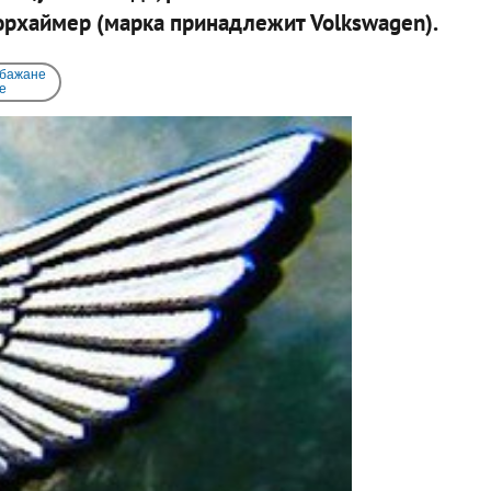
юрхаймер (марка принадлежит Volkswagen).
 бажане
e