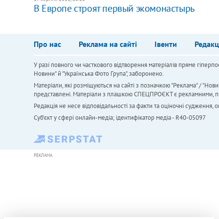
В Европе строят первый экомонастырь
Про нас
Реклама на сайті
Івенти
Редакц
У разі повного чи часткового відтворення матеріалів пряме гіперпо
Новини" й "Українська Фото Група", заборонено.
Матеріали, які розміщуються на сайті з позначкою "Реклама" / "Нови
представлені. Матеріали з плашкою СПЕЦПРОЄКТ є рекламними, проте
Редакція не несе відповідальності за факти та оціночні судження,
Cуб'єкт у сфері онлайн-медіа; ідентифікатор медіа - R40-05097
РЕКЛАМА