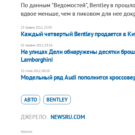
По данным "Ведомостей", Bentley в прошло
вдвое меньше, чем в пиковом для нее док
23 травня 2011, 23:50
Каждый четвертый Bentley продается в Ки
02 червня 2011, 03:54
На улицах Дели обнаружены десятки брошенны
Lamborghini
22 січня 2012, 00:10
Модельный ряд Audi пополнится кроссове
АВТО
BENTLEY
ДЖЕРЕЛО:
NEWSRU.COM
РЕКЛАМА