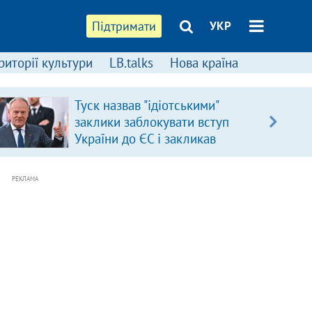
Підтримати
УКР
риторії культури
LB.talks
Нова країна
Туск назвав "ідіотськими"
заклики заблокувати вступ
України до ЄС і закликав
припинити антиукраїнську
риторику
РЕКЛАМА