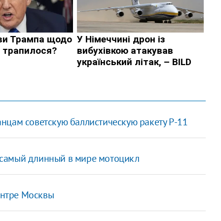
нцам советскую баллистическую ракету Р-11
 самый длинный в мире мотоцикл
центре Москвы