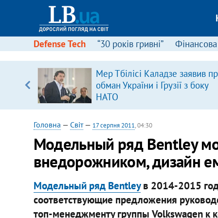
Defense Tech
“30 років гривні”
Фінансова
Мер Тбілісі Каладзе заявив п
обман України і Грузії з боку
вщині
НАТО
і –
ах
Головна
—
Світ
—
17 серпня 2011
, 04:30
Модельный ряд Bentley м
внедорожником, дизайн е
Модельный ряд Bentley
в 2014-2015 год
соответствующие предложения руководс
топ-менеджменту группы Volkswagen к кон