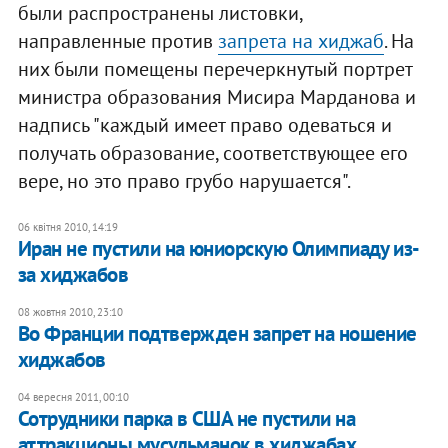
были распространены листовки,
направленные против
запрета на хиджаб
. На
них были помещены перечеркнутый портрет
министра образования Мисира Марданова и
надпись "каждый имеет право одеваться и
получать образование, соответствующее его
вере, но это право грубо нарушается".
06 квітня 2010, 14:19
Иран не пустили на юниорскую Олимпиаду из-
за хиджабов
08 жовтня 2010, 23:10
Во Франции подтвержден запрет на ношение
хиджабов
04 вересня 2011, 00:10
Сотрудники парка в США не пустили на
аттракционы мусульманок в хиджабах