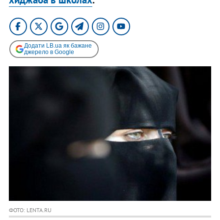
Додати LB.ua як бажане
джерело в Google
ФОТО: LENTA.RU