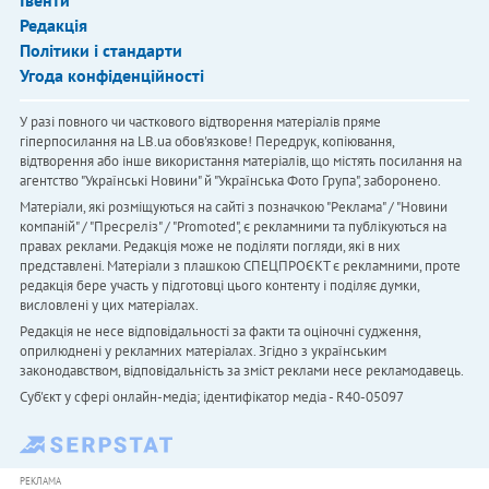
Івенти
Редакція
Політики і стандарти
Угода конфіденційності
У разі повного чи часткового відтворення матеріалів пряме
гіперпосилання на LB.ua обов'язкове! Передрук, копіювання,
відтворення або інше використання матеріалів, що містять посилання на
агентство "Українськi Новини" й "Українська Фото Група", заборонено.
Матеріали, які розміщуються на сайті з позначкою "Реклама" / "Новини
компаній" / "Пресреліз" / "Promoted", є рекламними та публікуються на
правах реклами. Редакція може не поділяти погляди, які в них
представлені. Матеріали з плашкою СПЕЦПРОЄКТ є рекламними, проте
редакція бере участь у підготовці цього контенту і поділяє думки,
висловлені у цих матеріалах.
Редакція не несе відповідальності за факти та оціночні судження,
оприлюднені у рекламних матеріалах. Згідно з українським
законодавством, відповідальність за зміст реклами несе рекламодавець.
Cуб'єкт у сфері онлайн-медіа; ідентифікатор медіа - R40-05097
РЕКЛАМА