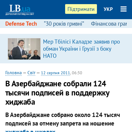
Підтримати
УКР
Defense Tech
“30 років гривні”
Фінансова грамо
:
Мер Тбілісі Каладзе заявив про
обман України і Грузії з боку
НАТО
Головна
—
Світ
—
12 серпня 2011
, 06:30
В Азербайджане собрали 124
тысячи подписей в поддержку
хиджаба
В Азербайджане собрано около 124 тысяч
подписей за отмену запрета на ношение
хиджаба в школах
.