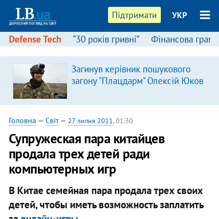
Підтримати
УКР
Defense Tech
“30 років гривні”
Фінансова грамо
Загинув керівник пошукового
загону "Плацдарм" Олексій Юков
Головна
—
Світ
—
27 липня 2011
, 01:30
Супружеская пара китайцев
продала трех детей ради
компьютерных игр
В Китае семейная пара продала трех своих
детей, чтобы иметь возможность заплатить
за
онлайн-игры
.