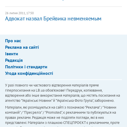
26 липня 2011, 17:50
Адвокат назвал Брейвика невменяемым
Про нас
Реклама на сайті
Івенти
Редакція
Політики і стандарти
Угода конфіденційності
У разі повного чи часткового відтворення матеріалів пряме
гіперпосилання на LB.ua обов'язкове! Передрук, копіювання,
відтворення або інше використання матеріалів, що містять посилання на
агентство "Українськi Новини" й "Українська Фото Група", заборонено.
Матеріали, які розміщуються на сайті з позначкою "Реклама" / "Новини
компаній" / "Пресреліз" / "Promoted", є рекламними та публікуються на
правах реклами. Редакція може не поділяти погляди, які в них
представлені. Матеріали з плашкою СПЕЦПРОЄКТ є рекламними, проте