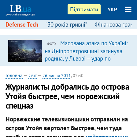
Підтримати
УКР
Defense Tech
“30 років гривні”
Фінансова грамо
Масована атака по Україні:
ФОТО
на Дніпропетровщині загинула
родина, у Львові – удар по
багатоповерхівках
(доповнюється)
Головна
—
Світ
—
26 липня 2011
, 02:30
Журналисты добрались до острова
Утойя быстрее, чем норвежский
спецназ
Норвежские телевизионщики отправили на
остров Утойя вертолет быстрее, чем туда
прибыл отряд спецназа для
нейтрализации