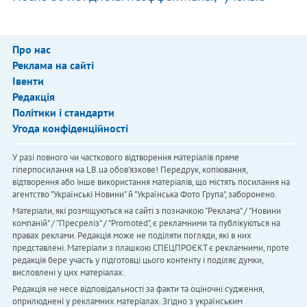
Про нас
Реклама на сайті
Івенти
Редакція
Політики і стандарти
Угода конфіденційності
У разі повного чи часткового відтворення матеріалів пряме
гіперпосилання на LB.ua обов'язкове! Передрук, копіювання,
відтворення або інше використання матеріалів, що містять посилання на
агентство "Українськi Новини" й "Українська Фото Група", заборонено.
Матеріали, які розміщуються на сайті з позначкою "Реклама" / "Новини
компаній" / "Пресреліз" / "Promoted", є рекламними та публікуються на
правах реклами. Редакція може не поділяти погляди, які в них
представлені. Матеріали з плашкою СПЕЦПРОЄКТ є рекламними, проте
редакція бере участь у підготовці цього контенту і поділяє думки,
висловлені у цих матеріалах.
Редакція не несе відповідальності за факти та оціночні судження,
оприлюднені у рекламних матеріалах. Згідно з українським