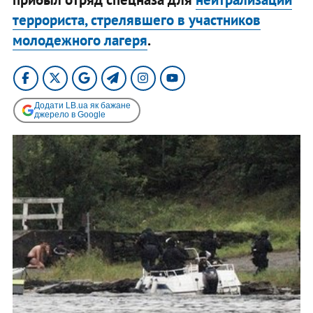
террориста, стрелявшего в участников
молодежного лагеря
.
Додати LB.ua як бажане
джерело в Google