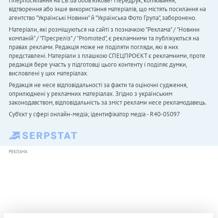
гіперпосилання на LB.ua обов'язкове! Передрук, копіювання,
відтворення або інше використання матеріалів, що містять посилання на
агентство "Українськi Новини" й "Українська Фото Група", заборонено.
Матеріали, які розміщуються на сайті з позначкою "Реклама" / "Новини
компаній" / "Пресреліз" / "Promoted", є рекламними та публікуються на
правах реклами. Редакція може не поділяти погляди, які в них
представлені. Матеріали з плашкою СПЕЦПРОЄКТ є рекламними, проте
редакція бере участь у підготовці цього контенту і поділяє думки,
висловлені у цих матеріалах.
Редакція не несе відповідальності за факти та оціночні судження,
оприлюднені у рекламних матеріалах. Згідно з українським
законодавством, відповідальність за зміст реклами несе рекламодавець.
Cуб'єкт у сфері онлайн-медіа; ідентифікатор медіа - R40-05097
РЕКЛАМА