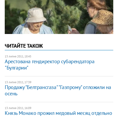
ЧИТАЙТЕ ТАКОЖ
13 липня 2011, 18:45
Арестована гендиректор субарендатора
"Булгарии"
13 липня 2011, 17:39
Продажу "Белтрансгаза" "Газпрому" отложили на
осень
13 липня 2011, 16:09
Князь Монако прожил медовый месяц отдельно