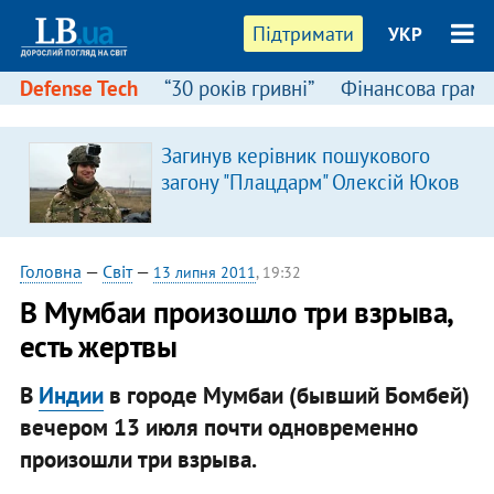
Підтримати
УКР
Defense Tech
“30 років гривні”
Фінансова грамо
Загинув керівник пошукового
загону "Плацдарм" Олексій Юков
Головна
—
Світ
—
13 липня 2011
, 19:32
В Мумбаи произошло три взрыва,
есть жертвы
В
Индии
в городе Мумбаи (бывший Бомбей)
вечером 13 июля почти одновременно
произошли три взрыва.