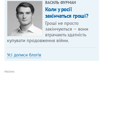
ВАСИЛЬ ФУРМАН
Коли у росії
закінчаться гроші?
Гроші не просто
закінчуються — вони
втрачають здатність
купувати продовження війни.
Усі дописи блогів
РЕКЛАМА