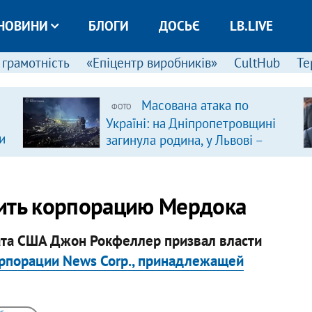
НОВИНИ
БЛОГИ
ДОСЬЄ
LB.LIVE
 грамотність
«Епіцентр виробників»
CultHub
Те
Масована атака по
ФОТО
Україні: на Дніпропетровщині
и
загинула родина, у Львові –
удар по багатоповерхівках
(доповнюється)
рить корпорацию Мердока
ата США Джон Рокфеллер призвал власти
рпорации News Corp., принадлежащей