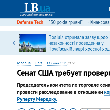
Defense Tech
“30 років гривні”
Фінансова
ового
Поліція отримала заяву щодо
ій
незаконності проведення у
Почаївській лаврі хресної ход
Головна
—
Світ
—
13 липня 2011
, 21:52
​Сенат США требует прове
Председатель комитета по торговле сен
провести расследование в отношении
ко
Руперту Мердоку.