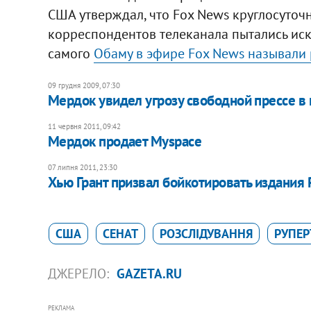
США утверждал, что Fox News круглосуточ
корреспондентов телеканала пытались иск
самого
Обаму в эфире Fox News называли
09 грудня 2009, 07:30
Мердок увидел угрозу свободной прессе в
11 червня 2011, 09:42
Мердок продает Myspace
07 липня 2011, 23:30
Хью Грант призвал бойкотировать издания
США
СЕНАТ
РОЗСЛІДУВАННЯ
РУПЕР
ДЖЕРЕЛО:
GAZETA.RU
РЕКЛАМА