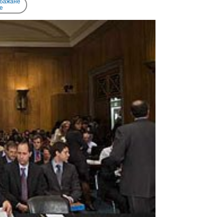
 бажане
e