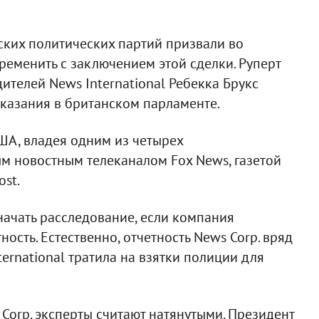
ских политических партий призвали во
ременить с заключением этой сделки. Руперт
ителей News International Ребекка Брукс
казания в британском парламенте.
США, владея одним из четырех
м новостным телеканалом Fox News, газетой
ost.
начать расследование, если компания
сть. Естественно, отчетность News Corp. вряд
ternational тратила на взятки полиции для
orp. эксперты считают натянутыми. Президент