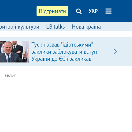
Підтримати
УКР
риторії культури
LB.talks
Нова країна
Туск назвав "ідіотськими"
заклики заблокувати вступ
України до ЄС і закликав
припинити антиукраїнську
риторику
РЕКЛАМА