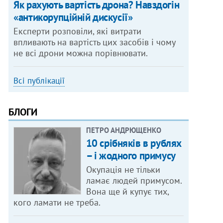
Як рахують вартість дрона? Навздогін
«антикорупційній дискусії»
Експерти розповіли, які витрати
впливають на вартість цих засобів і чому
не всі дрони можна порівнювати.
Всі публікації
БЛОГИ
ПЕТРО АНДРЮЩЕНКО
10 срібняків в рублях
– і жодного примусу
Окупація не тільки
ламає людей примусом.
Вона ще й купує тих,
кого ламати не треба.