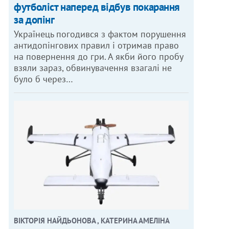
футболіст наперед відбув покарання
за допінг
Українець погодився з фактом порушення
антидопінгових правил і отримав право
на повернення до гри. А якби його пробу
взяли зараз, обвинувачення взагалі не
було б через…
ВІКТОРІЯ НАЙДЬОНОВА , КАТЕРИНА АМЕЛІНА