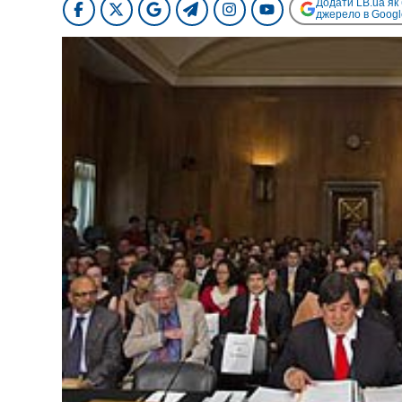
Додати LB.ua як
джерело в Googl