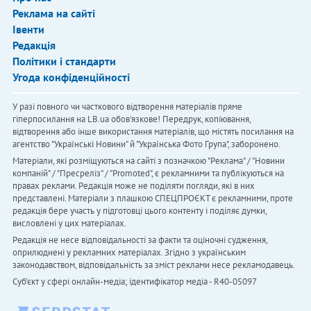
Реклама на сайті
Івенти
Редакція
Політики і стандарти
Угода конфіденційності
У разі повного чи часткового відтворення матеріалів пряме
гіперпосилання на LB.ua обов'язкове! Передрук, копіювання,
відтворення або інше використання матеріалів, що містять посилання на
агентство "Українськi Новини" й "Українська Фото Група", заборонено.
Матеріали, які розміщуються на сайті з позначкою "Реклама" / "Новини
компаній" / "Пресреліз" / "Promoted", є рекламними та публікуються на
правах реклами. Редакція може не поділяти погляди, які в них
представлені. Матеріали з плашкою СПЕЦПРОЄКТ є рекламними, проте
редакція бере участь у підготовці цього контенту і поділяє думки,
висловлені у цих матеріалах.
Редакція не несе відповідальності за факти та оціночні судження,
оприлюднені у рекламних матеріалах. Згідно з українським
законодавством, відповідальність за зміст реклами несе рекламодавець.
Cуб'єкт у сфері онлайн-медіа; ідентифікатор медіа - R40-05097