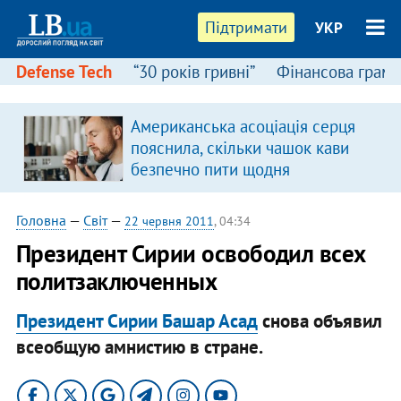
Підтримати
УКР
Defense Tech
“30 років гривні”
Фінансова грамо
:
Американська асоціація серця
пояснила, скільки чашок кави
безпечно пити щодня
Головна
—
Світ
—
22 червня 2011
, 04:34
Президент Сирии освободил всех
политзаключенных
Президент Сирии Башар Асад
снова объявил
всеобщую амнистию в стране.