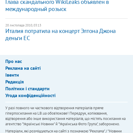
Глава скандального WikiLeaks объявлен в
международный розыск
20 листопада 2010, 03:13
Италия потратила на концерт Элтона Джона
деньги ЕС
Про нас
Реклама на сайті
Івенти
Редакція
Політики і стандарти
Угода конфіденційності
У разі повного чи часткового відтворення матеріалів пряме
гіперпосилання на LB.ua обов'язкове! Передрук, копіювання,
відтворення або інше використання матеріалів, що містять посилання на
агентство "Українськi Новини" й "Українська Фото Група", заборонено.
Матеріали, які розміщуються на сайті з позначкою "Реклама" / "Новини