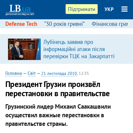
Підтримати
УКР
Defense Tech
“30 років гривні”
Фінансова грамо
Лубінець заявив про
в
інформаційні атаки після
перевірки ТЦК на Закарпатті
Головна
—
Світ
—
21 листопада 2010
, 12:35
Президент Грузии произвёл
перестановки в правительстве
Грузинский лидер Михаил Саакашвили
осуществил важные перестановки в
правительстве страны.