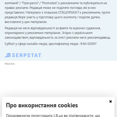
компаній" / "Пресреліз" / "Promoted", є рекламними та публікуються на
правах реклами. Редакція може не поділяти погляди, які в них
представлені. Матеріали з плашкою СПЕЦПРОЄКТ є рекламними, проте
редакція бере участь у підготовці цього контенту і поділяє думки,
висловлені у цих матеріалах.
Редакція не несе відповідальності за факти та оціночні судження,
оприлюднені у рекламних матеріалах. Згідно з українським
законодавством, відповідальність за зміст реклами несе рекламодавець.
Cуб'єкт у сфері онлайн-медіа; ідентифікатор медіа - R40-05097
РЕКЛАМА
Про використання cookies
Продовжуючи переглядати LB.ua ви підтверджуєте, що