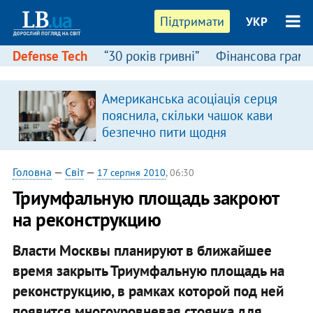
Підтримати
УКР
Defense Tech
“30 років гривні”
Фінансова грамо
Американська асоціація серця
пояснила, скільки чашок кави
безпечно пити щодня
Головна
—
Світ
—
17 серпня 2010
, 06:30
Триумфальную площадь закроют
на реконструкцию
Власти Москвы планируют в ближайшее
время закрыть Триумфальную площадь на
реконструкцию, в рамках которой под ней
появится многоуровневая стоянка для