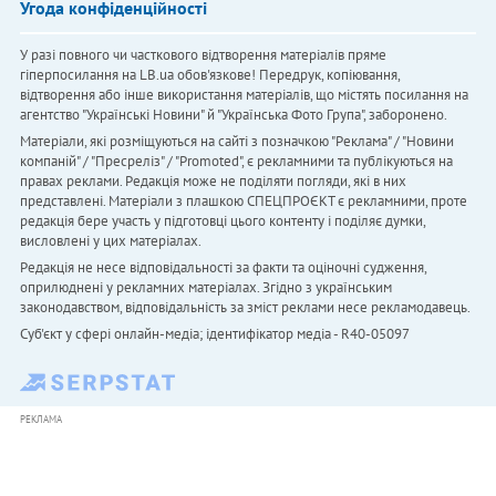
Угода конфіденційності
У разі повного чи часткового відтворення матеріалів пряме
гіперпосилання на LB.ua обов'язкове! Передрук, копіювання,
відтворення або інше використання матеріалів, що містять посилання на
агентство "Українськi Новини" й "Українська Фото Група", заборонено.
Матеріали, які розміщуються на сайті з позначкою "Реклама" / "Новини
компаній" / "Пресреліз" / "Promoted", є рекламними та публікуються на
правах реклами. Редакція може не поділяти погляди, які в них
представлені. Матеріали з плашкою СПЕЦПРОЄКТ є рекламними, проте
редакція бере участь у підготовці цього контенту і поділяє думки,
висловлені у цих матеріалах.
Редакція не несе відповідальності за факти та оціночні судження,
оприлюднені у рекламних матеріалах. Згідно з українським
законодавством, відповідальність за зміст реклами несе рекламодавець.
Cуб'єкт у сфері онлайн-медіа; ідентифікатор медіа - R40-05097
РЕКЛАМА