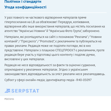
Політики і стандарти
Угода конфіденційності
У разі повного чи часткового відтворення матеріалів пряме
гіперпосилання на LB.ua обов'язкове! Передрук, копіювання,
відтворення або інше використання матеріалів, що містять посилання на
агентство "Українськi Новини" й "Українська Фото Група", заборонено.
Матеріали, які розміщуються на сайті з позначкою "Реклама" / "Новини
компаній" / "Пресреліз" / "Promoted", є рекламними та публікуються на
правах реклами. Редакція може не поділяти погляди, які в них
представлені. Матеріали з плашкою СПЕЦПРОЄКТ є рекламними, проте
редакція бере участь у підготовці цього контенту і поділяє думки,
висловлені у цих матеріалах.
Редакція не несе відповідальності за факти та оціночні судження,
оприлюднені у рекламних матеріалах. Згідно з українським
законодавством, відповідальність за зміст реклами несе рекламодавець.
Cуб'єкт у сфері онлайн-медіа; ідентифікатор медіа - R40-05097
РЕКЛАМА