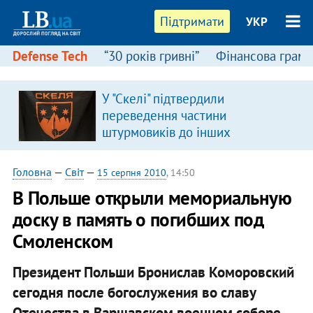
Підтримати
УКР
Defense Tech
“30 років гривні”
Фінансова грамо
У "Скелі" підтвердили
переведення частини
штурмовиків до інших
підрозділів
Головна
—
Світ
—
15 серпня 2010
, 14:50
В Польше открыли мемориальную
доску в память о погибших под
Смоленском
Президент Польши Бронислав Коморовский
сегодня после богослужения во славу
Отечества в Варшавском военном соборе