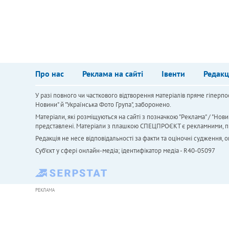
Про нас
Реклама на сайті
Івенти
Редакц
У разі повного чи часткового відтворення матеріалів пряме гіперпо
Новини" й "Українська Фото Група", заборонено.
Матеріали, які розміщуються на сайті з позначкою "Реклама" / "Нови
представлені. Матеріали з плашкою СПЕЦПРОЄКТ є рекламними, проте
Редакція не несе відповідальності за факти та оціночні судження,
Cуб'єкт у сфері онлайн-медіа; ідентифікатор медіа - R40-05097
РЕКЛАМА