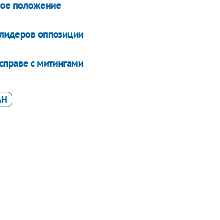
ное положение
 лидеров оппозиции
справе с митингами
АН