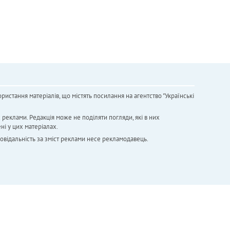
ристання матеріалів, що містять посилання на агентство "Українськi
х реклами. Редакція може не поділяти погляди, які в них
ні у цих матеріалах.
повідальність за зміст реклами несе рекламодавець.