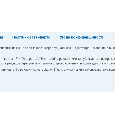
ія
Політики і стандарти
Угода конфіденційності
силання на LB.ua обов'язкове! Передрук, копіювання, відтворення або інше вико
ни компаній" / "Пресреліз" / "Promoted", є рекламними та публікуються на права
 редакція бере участь у підготовці цього контенту і поділяє думки, висловле
 оприлюднені у рекламних матеріалах. Згідно з українським законодавством, від