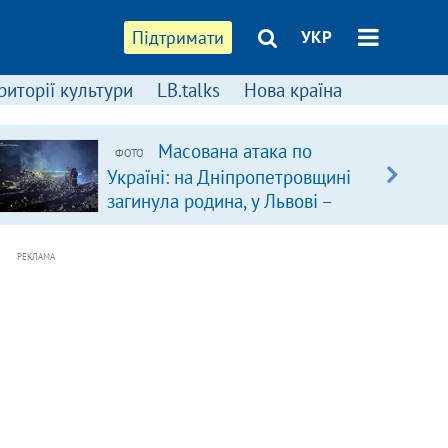
Підтримати
УКР
риторії культури
LB.talks
Нова країна
Масована атака по
ФОТО
Україні: на Дніпропетровщині
загинула родина, у Львові –
удар по багатоповерхівках
(доповнюється)
РЕКЛАМА