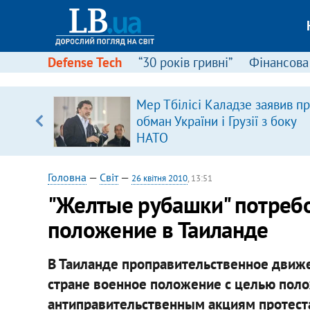
Defense Tech
“30 років гривні”
Фінансова
Мер Тбілісі Каладзе заявив п
, є
обман України і Грузії з боку
НАТО
Головна
—
Світ
—
26 квітня 2010
, 13:51
"Желтые рубашки" потребо
положение в Таиланде
В Таиланде проправительственное движе
стране военное положение с целью пол
антиправительственным акциям протест