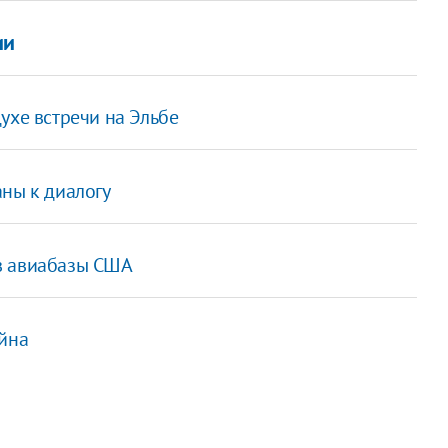
ии
ухе встречи на Эльбе
ны к диалогу
в авиабазы США
ейна