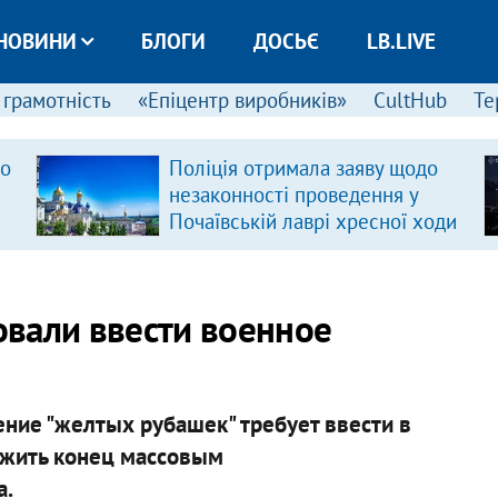
НОВИНИ
БЛОГИ
ДОСЬЄ
LB.LIVE
 грамотність
«Епіцентр виробників»
CultHub
Те
ро
Поліція отримала заяву щодо
незаконності проведення у
Почаївській лаврі хресної ходи
вали ввести военное
ние "желтых рубашек" требует ввести в
ожить конец массовым
а.