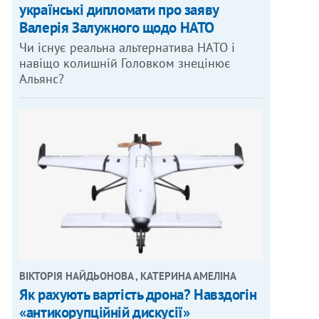
українські дипломати про заяву
Валерія Залужного щодо НАТО
Чи існує реальна альтернатива НАТО і
навіщо колишній Головком знецінює
Альянс?
ВІКТОРІЯ НАЙДЬОНОВА , КАТЕРИНА АМЕЛІНА
Як рахують вартість дрона? Навздогін
«антикорупційній дискусії»