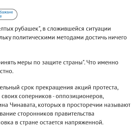
 бажане
e
елтых рубашек", в сложившейся ситуации
льку политическими методами достичь ничего
инять меры по защите страны". Что именно
стно.
едельный срок прекращения акций протеста,
 своих соперников - оппозиционеров,
а Чинавата, которых в просторечии называют
вание сторонников правительства
новка в стране остается напряженной.