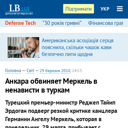
Підтримати
УКР
Defense Tech
“30 років гривні”
Фінансова грамо
Американська асоціація серця
в
пояснила, скільки чашок кави
безпечно пити щодня
Головна
—
Світ
—
29 березня 2010
, 14:53
Анкара обвиняет Меркель в
ненависти в туркам
Турецкий премьер-министр Реджеп Тайип
Эрдоган подверг резкой критике канцлера
Германии Ангелу Меркель, которая в
понедельник, 29 марта, прибывает с