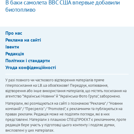
В баки самолета ВВС США впервые добавили
биотопливо
Про нас
Реклама на сайті
Івенти
Редакція
Політики і стандарти
Угода конфіденційності
У разі повного чи часткового відтворення матеріалів пряме
гіперпосилання на LB.ua обов'язкове! Передрук, копіювання,
відтворення або інше використання матеріалів, що містять посилання на
агентство "Українськi Новини" й "Українська Фото Група", заборонено.
Матеріали, які розміщуються на сайті з позначкою "Реклама" / "Новини
компаній" / "Пресреліз" / "Promoted", є рекламними та публікуються на
правах реклами. Редакція може не поділяти погляди, які в них
представлені. Матеріали з плашкою СПЕЦПРОЄКТ є рекламними, проте
редакція бере участь у підготовці цього контенту і поділяє думки,
висловлені у цих матеріалах.