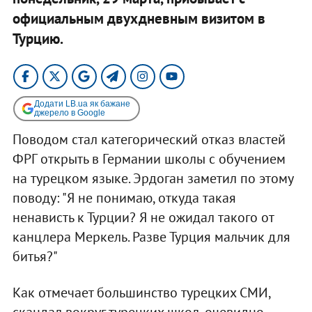
официальным двухдневным визитом в
Турцию.
Додати LB.ua як бажане
джерело в Google
Поводом стал категорический отказ властей
ФРГ открыть в Германии школы с обучением
на турецком языке. Эрдоган заметил по этому
поводу: "Я не понимаю, откуда такая
ненависть к Турции? Я не ожидал такого от
канцлера Меркель. Разве Турция мальчик для
битья?"
Как отмечает большинство турецких СМИ,
скандал вокруг турецких школ, очевидно,