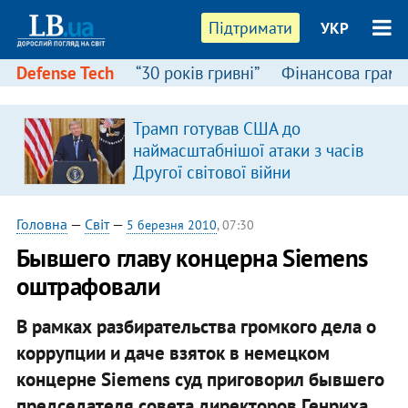
Підтримати
УКР
Defense Tech
“30 років гривні”
Фінансова грамо
Трамп готував США до
наймасштабнішої атаки з часів
Другої світової війни
Головна
—
Світ
—
5 березня 2010
, 07:30
Бывшего главу концерна Siemens
оштрафовали
В рамках разбирательства громкого дела о
коррупции и даче взяток в немецком
концерне Siemens суд приговорил бывшего
председателя совета директоров Генриха