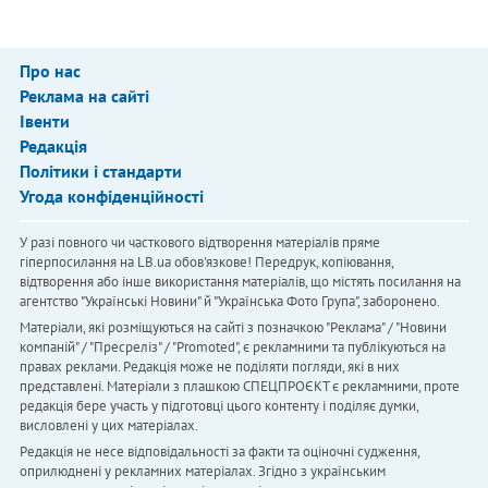
Про нас
Реклама на сайті
Івенти
Редакція
Політики і стандарти
Угода конфіденційності
У разі повного чи часткового відтворення матеріалів пряме
гіперпосилання на LB.ua обов'язкове! Передрук, копіювання,
відтворення або інше використання матеріалів, що містять посилання на
агентство "Українськi Новини" й "Українська Фото Група", заборонено.
Матеріали, які розміщуються на сайті з позначкою "Реклама" / "Новини
компаній" / "Пресреліз" / "Promoted", є рекламними та публікуються на
правах реклами. Редакція може не поділяти погляди, які в них
представлені. Матеріали з плашкою СПЕЦПРОЄКТ є рекламними, проте
редакція бере участь у підготовці цього контенту і поділяє думки,
висловлені у цих матеріалах.
Редакція не несе відповідальності за факти та оціночні судження,
оприлюднені у рекламних матеріалах. Згідно з українським