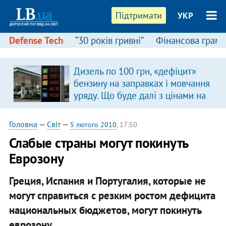
Підтримати
УКР
Defense Tech
“30 років гривні”
Фінансова грамо
Дизель по 100 грн, «дефіцит»
в
бензину на заправках і мовчання
уряду. Що буде далі з цінами на
пальне?
Головна
—
Світ
—
5 лютого 2010
, 17:50
Слабые страны могут покинуть
Еврозону
Греция, Испания и Португалия, которые не
могут справиться с резким ростом дефицита
национальных бюджетов, могут покинуть
еврозону.