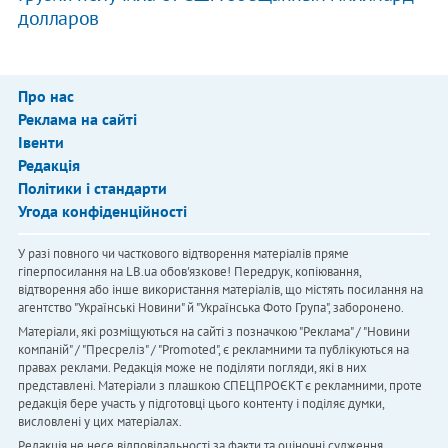
долларов
Про нас
Реклама на сайті
Івенти
Редакція
Політики і стандарти
Угода конфіденційності
У разі повного чи часткового відтворення матеріалів пряме
гіперпосилання на LB.ua обов'язкове! Передрук, копіювання,
відтворення або інше використання матеріалів, що містять посилання на
агентство "Українськi Новини" й "Українська Фото Група", заборонено.
Матеріали, які розміщуються на сайті з позначкою "Реклама" / "Новини
компаній" / "Пресреліз" / "Promoted", є рекламними та публікуються на
правах реклами. Редакція може не поділяти погляди, які в них
представлені. Матеріали з плашкою СПЕЦПРОЄКТ є рекламними, проте
редакція бере участь у підготовці цього контенту і поділяє думки,
висловлені у цих матеріалах.
Редакція не несе відповідальності за факти та оціночні судження,