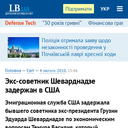
Підтримати
УКР
Defense Tech
“30 років гривні”
Фінансова грамо
Поліція отримала заяву щодо
незаконності проведення у
Почаївській лаврі хресної ходи
Головна
—
Світ
—
4 лютого 2010
, 15:46
Экс-советник Шеварднадзе
задержан в США
Эмиграционная служба США задержала
бывшего советника экс-президента Грузии
Эдуарда Шеварднадзе по экономическим
вопросам Темура Басилия, который