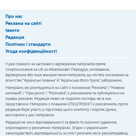
Про нас
Реклама на сайті
Івенти
Редакція
Політики і стандарти
Угода конфіденційності
У разі повного чи часткового відтворення матеріалів пряме
гіперпосилання на LB.ua обов'язкове! Передрук, копіювання,
відтворення або інше використання матеріалів, що містять посилання на
агентство "Українськi Новини" й "Українська Фото Група", заборонено.
Матеріали, які розміщуються на сайті з позначкою "Реклама" / "Новини
компаній" / "Пресреліз" / "Promoted", є рекламними та публікуються на
правах реклами. Редакція може не поділяти погляди, які в них
представлені. Матеріали з плашкою СПЕЦПРОЄКТ є рекламними, проте
редакція бере участь у підготовці цього контенту і поділяє думки,
висловлені у цих матеріалах.
Редакція не несе відповідальності за факти та оціночні судження,
оприлюднені у рекламних матеріалах. Згідно з українським
законодавством, відповідальність за зміст реклами несе рекламодавець.