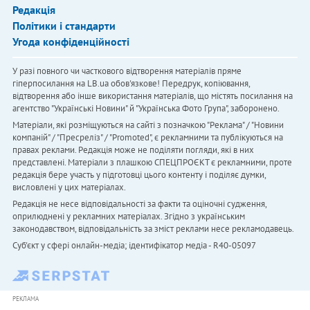
Редакція
Політики і стандарти
Угода конфіденційності
У разі повного чи часткового відтворення матеріалів пряме
гіперпосилання на LB.ua обов'язкове! Передрук, копіювання,
відтворення або інше використання матеріалів, що містять посилання на
агентство "Українськi Новини" й "Українська Фото Група", заборонено.
Матеріали, які розміщуються на сайті з позначкою "Реклама" / "Новини
компаній" / "Пресреліз" / "Promoted", є рекламними та публікуються на
правах реклами. Редакція може не поділяти погляди, які в них
представлені. Матеріали з плашкою СПЕЦПРОЄКТ є рекламними, проте
редакція бере участь у підготовці цього контенту і поділяє думки,
висловлені у цих матеріалах.
Редакція не несе відповідальності за факти та оціночні судження,
оприлюднені у рекламних матеріалах. Згідно з українським
законодавством, відповідальність за зміст реклами несе рекламодавець.
Cуб'єкт у сфері онлайн-медіа; ідентифікатор медіа - R40-05097
РЕКЛАМА