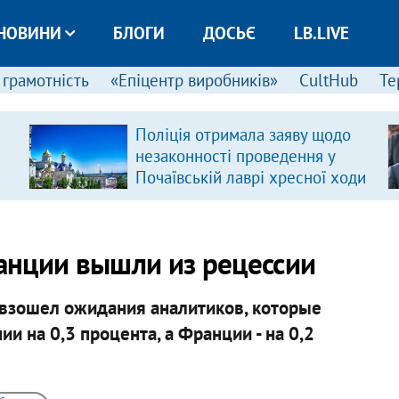
НОВИНИ
БЛОГИ
ДОСЬЄ
LB.LIVE
 грамотність
«Епіцентр виробників»
CultHub
Те
Поліція отримала заяву щодо
незаконності проведення у
Почаївській лаврі хресної ходи
анции вышли из рецессии
евзошел ожидания аналитиков, которые
и на 0,3 процента, а Франции - на 0,2