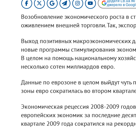
Додати LB.ua як
джерело в Googl
Возобновление экономического роста в ст
оживлением внешней торговли. Так, экспор
Выход позитивных макроэкономических дан
новые программы стимулирования экономи
В целом на помощь национальному хозяйс
несколько сотен миллиардов евро.
Данные по еврозоне в целом выйдут чуть 
зоны евро сократилась во втором квартал
Экономическая рецессия 2008-2009 годов
европейских экономик за последние десят
квартале 2009 года сократился на рекордн