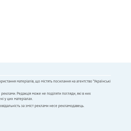
ристання матеріалів, що містять посилання на агентство "Українськi
х реклами. Редакція може не поділяти погляди, які в них
ні у цих матеріалах.
повідальність за зміст реклами несе рекламодавець.