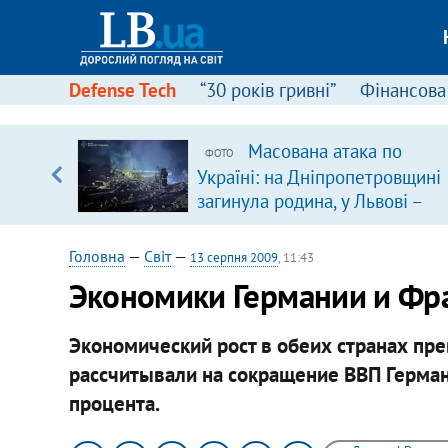
Defense Tech
“30 років гривні”
Фінансова
серця
Масована атака по
ФОТО
 кави
Україні: на Дніпропетровщині
загинула родина, у Львові –
удар по багатоповерхівках
(доповнюється)
Головна
—
Світ
—
13 серпня 2009
, 11:43
Экономики Германии и Фр
Экономический рост в обеих странах пр
рассчитывали на сокращение ВВП Германи
процента.