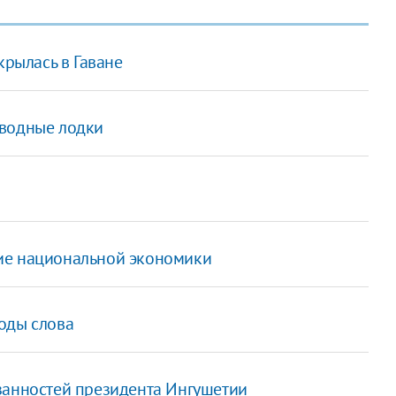
крылась в Гаване
дводные лодки
ие национальной экономики
оды слова
занностей президента Ингушетии