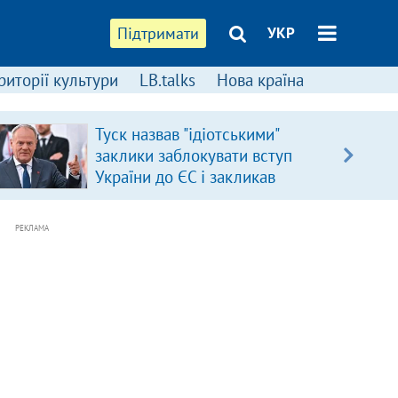
Підтримати
УКР
риторії культури
LB.talks
Нова країна
Туск назвав "ідіотськими"
заклики заблокувати вступ
України до ЄС і закликав
припинити антиукраїнську
риторику
РЕКЛАМА