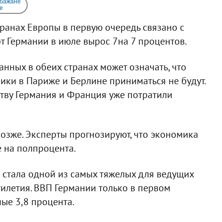
 бажане
e
ранах Европы в первую очередь связано с
т Германии в июле вырос 7на 7 процентов.
ных в обеих странах может означать, что
ки в Париже и Берлине приниматься не будут.
тву Германия и Франция уже потратили
позже. Эксперты прогнозируют, что экономика
е на полпроцента.
 стала одной из самых тяжелых для ведущих
илетия. ВВП Германии только в первом
ые 3,8 процента.