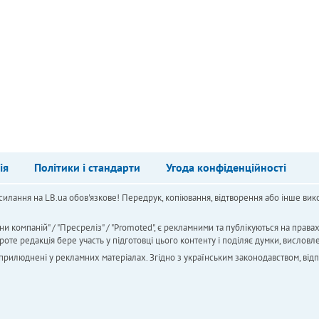
ія
Політики і стандарти
Угода конфіденційності
силання на LB.ua обов'язкове! Передрук, копіювання, відтворення або інше вико
ни компаній" / "Пресреліз" / "Promoted", є рекламними та публікуються на права
 редакція бере участь у підготовці цього контенту і поділяє думки, висловле
 оприлюднені у рекламних матеріалах. Згідно з українським законодавством, від