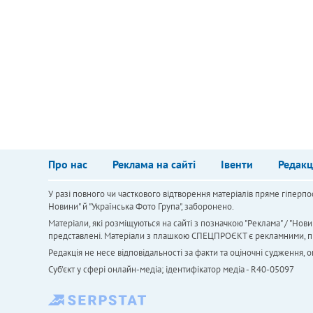
Про нас
Реклама на сайті
Івенти
Редакц
У разі повного чи часткового відтворення матеріалів пряме гіперпо
Новини" й "Українська Фото Група", заборонено.
Матеріали, які розміщуються на сайті з позначкою "Реклама" / "Нови
представлені. Матеріали з плашкою СПЕЦПРОЄКТ є рекламними, проте
Редакція не несе відповідальності за факти та оціночні судження,
Cуб'єкт у сфері онлайн-медіа; ідентифікатор медіа - R40-05097