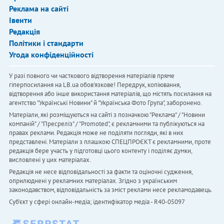
Реклама на сайті
Івенти
Редакція
Політики і стандарти
Угода конфіденційності
У разі повного чи часткового відтворення матеріалів пряме
гіперпосилання на LB.ua обов'язкове! Передрук, копіювання,
відтворення або інше використання матеріалів, що містять посилання на
агентство "Українськi Новини" й "Українська Фото Група", заборонено.
Матеріали, які розміщуються на сайті з позначкою "Реклама" / "Новини
компаній" / "Пресреліз" / "Promoted", є рекламними та публікуються на
правах реклами. Редакція може не поділяти погляди, які в них
представлені. Матеріали з плашкою СПЕЦПРОЄКТ є рекламними, проте
редакція бере участь у підготовці цього контенту і поділяє думки,
висловлені у цих матеріалах.
Редакція не несе відповідальності за факти та оціночні судження,
оприлюднені у рекламних матеріалах. Згідно з українським
законодавством, відповідальність за зміст реклами несе рекламодавець.
Cуб'єкт у сфері онлайн-медіа; ідентифікатор медіа - R40-05097