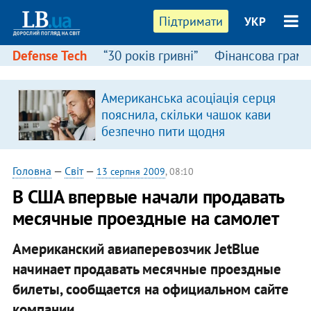
Підтримати
УКР
Defense Tech
“30 років гривні”
Фінансова грамо
Американська асоціація серця
в
пояснила, скільки чашок кави
безпечно пити щодня
Головна
—
Світ
—
13 серпня 2009
, 08:10
В США впервые начали продавать
месячные проездные на самолет
Американский авиаперевозчик JetBlue
начинает продавать месячные проездные
билеты, сообщается на официальном сайте
компании.