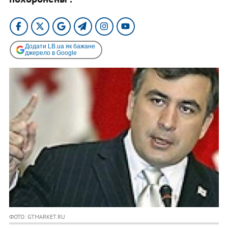
Додати LB.ua як бажане
джерело в Google
ФОТО: GTMARKET.RU