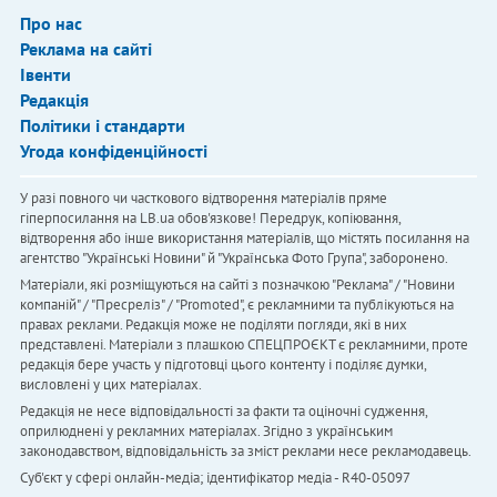
Про нас
Реклама на сайті
Івенти
Редакція
Політики і стандарти
Угода конфіденційності
У разі повного чи часткового відтворення матеріалів пряме
гіперпосилання на LB.ua обов'язкове! Передрук, копіювання,
відтворення або інше використання матеріалів, що містять посилання на
агентство "Українськi Новини" й "Українська Фото Група", заборонено.
Матеріали, які розміщуються на сайті з позначкою "Реклама" / "Новини
компаній" / "Пресреліз" / "Promoted", є рекламними та публікуються на
правах реклами. Редакція може не поділяти погляди, які в них
представлені. Матеріали з плашкою СПЕЦПРОЄКТ є рекламними, проте
редакція бере участь у підготовці цього контенту і поділяє думки,
висловлені у цих матеріалах.
Редакція не несе відповідальності за факти та оціночні судження,
оприлюднені у рекламних матеріалах. Згідно з українським
законодавством, відповідальність за зміст реклами несе рекламодавець.
Cуб'єкт у сфері онлайн-медіа; ідентифікатор медіа - R40-05097