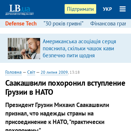
Підтримати
УКР
Defense Tech
“30 років гривні”
Фінансова грамо
Американська асоціація серця
пояснила, скільки чашок кави
безпечно пити щодня
Головна
—
Світ
—
20 липня 2009
, 13:18
Саакашвили похоронил вступление
Грузии в НАТО
Президент Грузии Михаил Саакашвили
признал, что надежды страны на
присоединение к НАТО, "практически
похоронены".