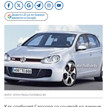
Додати LB.ua як бажане
джерело в Google
ФОТО: WWW.PROAUTOMOBILE.RO
Как сообщает Carscoop со ссылкой на данные