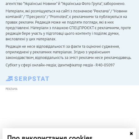
агентство "Українськi Новини" й "Українська Фото Група", заборонено.
Матеріали, які розміщуються на сайті з позначкою "Реклама" / "Новини
компаній" / "Пресреліз" / "Promoted", є рекламними та публікуються на
правах реклами. Редакція може не поділяти погляди, які в них
представлені. Матеріали з плашкою СПЕЦПРОЄКТ є рекламними, проте
редакція бере участь у підготовці цього контенту і поділяє думки,
висловлені у цих матеріалах.
Редакція не несе відповідальності за факти та оціночні судження,
оприлюднені у рекламних матеріалах. Згідно з українським
законодавством, відповідальність за зміст реклами несе рекламодавець.
Cуб'єкт у сфері онлайн-медіа; ідентифікатор медіа - R40-05097
РЕКЛАМА
Про використання cookies