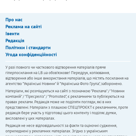
Про нас
Реклама на сайті
Івенти
Редакція
Політики і стандарти
Угода конфіденційності
У разі повного чи часткового відтворення матеріалів пряме
гіперпосилання на LB.ua обов'язкове! Передрук, копіювання,
відтворення або інше використання матеріалів, що містять посилання на
агентство "Українськi Новини" й "Українська Фото Група", заборонено.
Матеріали, які розміщуються на сайті з позначкою "Реклама" / "Новини
компаній" / "Пресреліз" / "Promoted", є рекламними та публікуються на
правах реклами. Редакція може не поділяти погляди, які в них
представлені. Матеріали з плашкою СПЕЦПРОЄКТ є рекламними, проте
редакція бере участь у підготовці цього контенту і поділяє думки,
висловлені у цих матеріалах.
Редакція не несе відповідальності за факти та оціночні судження,
оприлюднені у рекламних матеріалах. Згідно з українським