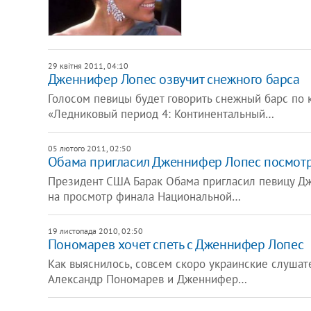
29 квітня 2011, 04:10
Дженнифер Лопес озвучит снежного барса
Голосом певицы будет говорить снежный барс по 
«Ледниковый период 4: Континентальный…
05 лютого 2011, 02:50
Обама пригласил Дженнифер Лопес посмотр
Президент США Барак Обама пригласил певицу Д
на просмотр финала Национальной…
19 листопада 2010, 02:50
Пономарев хочет спеть с Дженнифер Лопес
Как выяснилось, совсем скоро украинские слушат
Александр Пономарев и Дженнифер…