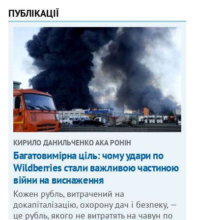
ПУБЛІКАЦІЇ
КИРИЛО ДАНИЛЬЧЕНКО АКА РОНІН
Багатовимірна ціль: чому удари по
Wildberries стали важливою частиною
війни на виснаження
Кожен рубль, витрачений на
докапіталізацію, охорону дач і безпеку, —
це рубль, якого не витратять на чавун по