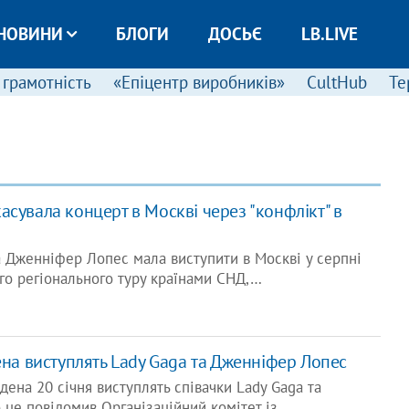
НОВИНИ
БЛОГИ
ДОСЬЄ
LB.LIVE
 грамотність
«Епіцентр виробників»
CultHub
Те
сувала концерт в Москві через "конфлікт" в
 Дженніфер Лопес мала виступити в Москві у серпні
го регіонального туру країнами СНД,…
ена виступлять ​Lady Gaga та Дженніфер Лопес
дена 20 січня виступлять співачки Lady Gaga та
це повідомив Організаційний комітет із…