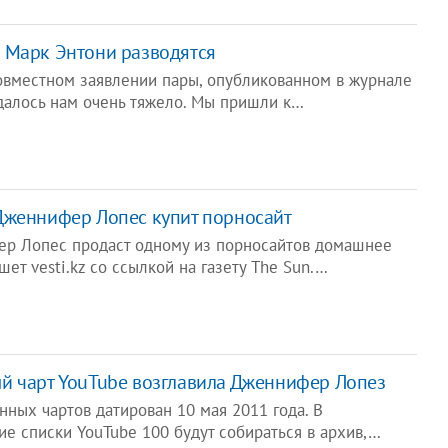
 Марк Энтони разводятся
совместном заявлении пары, опубликованном в журнале
 далось нам очень тяжело. Мы пришли к…
Дженнифер Лопес купит порносайт
р Лопес продаст одному из порносайтов домашнее
шет vesti.kz со ссылкой на газету The Sun.…
й чарт YouTube возглавила Дженнифер Лопез
ных чартов датирован 10 мая 2011 года. В
е списки YouTube 100 будут собираться в архив,…