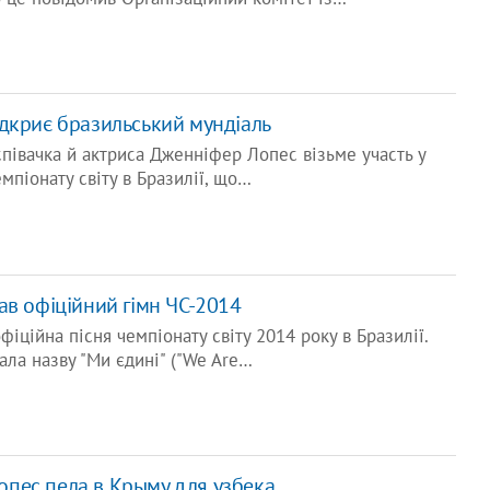
дкриє бразильський мундіаль
півачка й актриса Дженніфер Лопес візьме участь у
мпіонату світу в Бразилії, що…
ав офіційний гімн ЧС-2014
офіційна пісня чемпіонату світу 2014 року в Бразилії.
ла назву "Ми єдині" ("We Are…
пес пела в Крыму для узбека