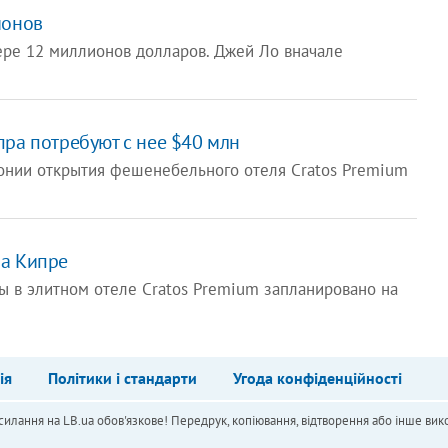
ионов
мере 12 миллионов долларов. Джей Ло вначале
ра потребуют с нее $40 млн
онии открытия фешенебельного отеля Cratos Premium
на Кипре
ы в элитном отеле Cratos Premium запланировано на
ія
Політики і стандарти
Угода конфіденційності
силання на LB.ua обов'язкове! Передрук, копіювання, відтворення або інше вико