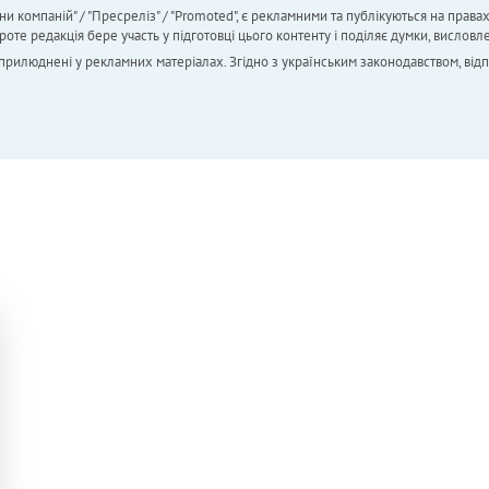
ни компаній" / "Пресреліз" / "Promoted", є рекламними та публікуються на права
 редакція бере участь у підготовці цього контенту і поділяє думки, висловле
 оприлюднені у рекламних матеріалах. Згідно з українським законодавством, від