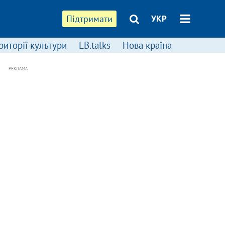
Підтримати
УКР
риторії культури
LB.talks
Нова країна
РЕКЛАМА