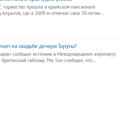
", торжество прошло в крымском пансионате
д Алуштой, где в 2009-м отмечал свое 70-летие…
оет на свадьбе дочери Таруты?
одня» сообщил источник в Международном аэропорту
 британский таблоид The Sun сообщил, что…