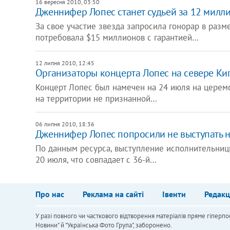
16 вересня 2010, 03:50
Дженнифер Лопес станет судьей за 12 милл
За свое участие звезда запросила гонорар в раз
потребовала $15 миллионов с гарантией…
12 липня 2010, 12:45
Организаторы концерта Лопес на севере Кип
Концерт Лопес был намечен на 24 июля на церем
на территории не признанной…
06 липня 2010, 18:36
Дженнифер Лопес попросили не выступать 
По данным ресурса, выступление исполнительниц
20 июля, что совпадает с 36-й…
Про нас
Реклама на сайті
Івенти
Редакц
У разі повного чи часткового відтворення матеріалів пряме гіперпо
Новини" й "Українська Фото Група", заборонено.