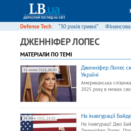
Defense Tech
“30 років гривні”
Фінансова
ДЖЕННІФЕР ЛОПЕС
МАТЕРІАЛИ ПО ТЕМІ
Дженніфер Лопес ска
31 липня 2025, 08:00
Україні
Американська співачка
2025 року в межах сво
На інавгурації Байд
14 січня 2021, 19:35
На інавгурації Джо Бай
Дженніфер Лопес. Про 