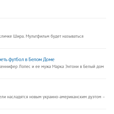
кличке Шира. Мультфильм будет называться
еть футбол в Белом Доме
женнифер Лопес и ее мужа Марка Энтони в Белый дом
ели насладятся новым украино-американским дуэтом –