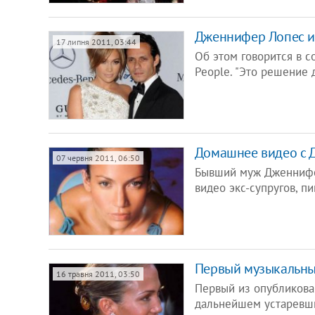
Дженнифер Лопес и
17 липня 2011, 03:44
Об этом говорится в 
People. "Это решение
Домашнее видео с 
07 червня 2011, 06:50
Бывший муж Дженнифе
видео экс-супругов, пи
Первый музыкальны
16 травня 2011, 03:50
Первый из опубликован
дальнейшем устаревши