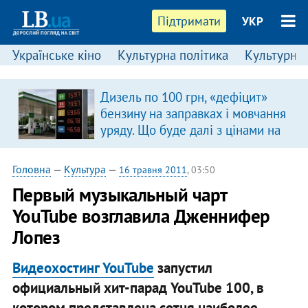
Підтримати
УКР
Українське кіно
Культурна політика
Культурні і
Дизель по 100 грн, «дефіцит»
бензину на заправках і мовчання
уряду. Що буде далі з цінами на
пальне?
Головна
—
Культура
—
16 травня 2011
, 03:50
Первый музыкальный чарт
YouTube возглавила Дженнифер
Лопез
Видеохостинг YouTube
запустил
официальный хит-парад YouTube 100, в
котором представлена сотня наиболее