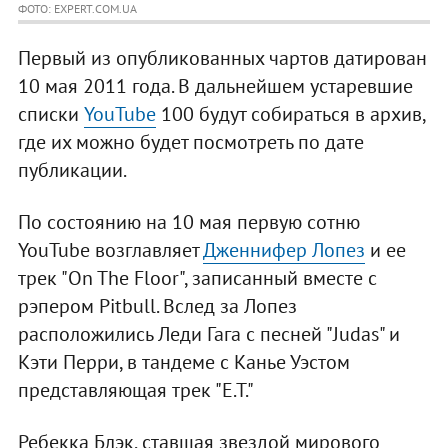
ФОТО: EXPERT.COM.UA
Первый из опубликованных чартов датирован
10 мая 2011 года. В дальнейшем устаревшие
списки
YouTube
100 будут собираться в архив,
где их можно будет посмотреть по дате
публикации.
По состоянию на 10 мая первую сотню
YouTube возглавляет
Дженнифер Лопез
и ее
трек "On The Floor", записанный вместе с
рэпером Pitbull. Вслед за Лопез
расположились Леди Гага с песней "Judas" и
Кэти Перри, в тандеме с Канье Уэстом
представляющая трек "E.T."
Ребекка Блэк, ставшая звездой мирового