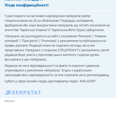
Угода конфіденційності
У разі повного чи часткового відтворення матеріалів пряме
гіперпосилання на LB.ua обов'язкове! Передрук, копіювання,
відтворення або інше використання матеріалів, що містять посилання на
агентство "Українськi Новини" й "Українська Фото Група", заборонено.
Матеріали, які розміщуються на сайті з позначкою "Реклама" / "Новини
компаній" / "Пресреліз" / "Promoted", є рекламними та публікуються на
правах реклами. Редакція може не поділяти погляди, які в них
представлені. Матеріали з плашкою СПЕЦПРОЄКТ є рекламними, проте
редакція бере участь у підготовці цього контенту і поділяє думки,
висловлені у цих матеріалах.
Редакція не несе відповідальності за факти та оціночні судження,
оприлюднені у рекламних матеріалах. Згідно з українським
законодавством, відповідальність за зміст реклами несе рекламодавець.
Cуб'єкт у сфері онлайн-медіа; ідентифікатор медіа - R40-05097
РЕКЛАМА