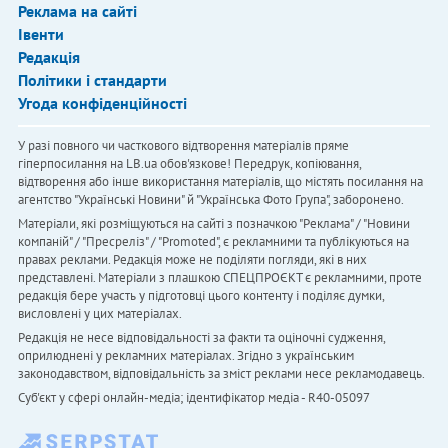
Реклама на сайті
Івенти
Редакція
Політики і стандарти
Угода конфіденційності
У разі повного чи часткового відтворення матеріалів пряме
гіперпосилання на LB.ua обов'язкове! Передрук, копіювання,
відтворення або інше використання матеріалів, що містять посилання на
агентство "Українськi Новини" й "Українська Фото Група", заборонено.
Матеріали, які розміщуються на сайті з позначкою "Реклама" / "Новини
компаній" / "Пресреліз" / "Promoted", є рекламними та публікуються на
правах реклами. Редакція може не поділяти погляди, які в них
представлені. Матеріали з плашкою СПЕЦПРОЄКТ є рекламними, проте
редакція бере участь у підготовці цього контенту і поділяє думки,
висловлені у цих матеріалах.
Редакція не несе відповідальності за факти та оціночні судження,
оприлюднені у рекламних матеріалах. Згідно з українським
законодавством, відповідальність за зміст реклами несе рекламодавець.
Cуб'єкт у сфері онлайн-медіа; ідентифікатор медіа - R40-05097