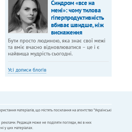
Синдром «все на
мені»: чому тилова
гіперпродуктивність
вбиває швидше, ніж
виснаження
Бути просто людиною, яка знає свої межі
та вміє вчасно відновлюватися – це і є
найвища мудрість сьогодні.
Усі дописи блогів
ристання матеріалів, що містять посилання на агентство "Українськi
х реклами. Редакція може не поділяти погляди, які в них
ні у цих матеріалах.