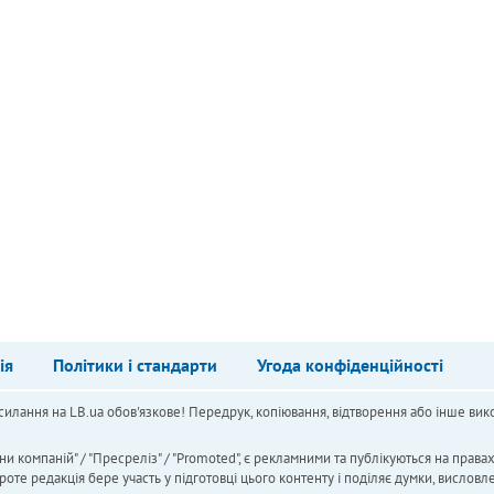
ія
Політики і стандарти
Угода конфіденційності
силання на LB.ua обов'язкове! Передрук, копіювання, відтворення або інше вико
ни компаній" / "Пресреліз" / "Promoted", є рекламними та публікуються на права
 редакція бере участь у підготовці цього контенту і поділяє думки, висловле