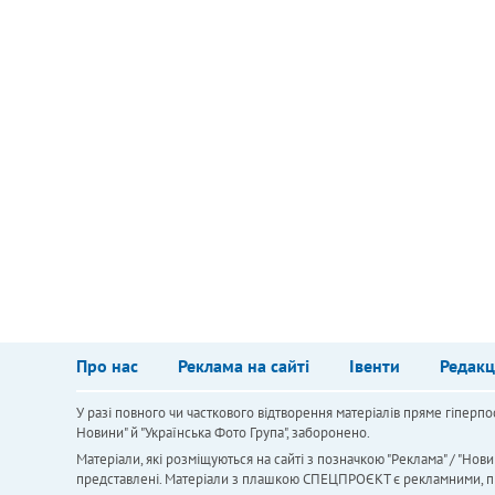
Про нас
Реклама на сайті
Івенти
Редакц
У разі повного чи часткового відтворення матеріалів пряме гіперпо
Новини" й "Українська Фото Група", заборонено.
Матеріали, які розміщуються на сайті з позначкою "Реклама" / "Нови
представлені. Матеріали з плашкою СПЕЦПРОЄКТ є рекламними, проте