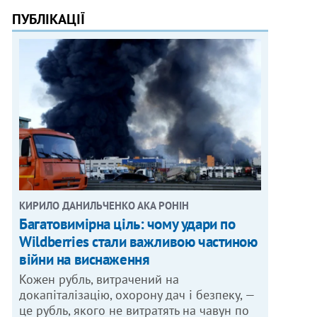
ПУБЛІКАЦІЇ
КИРИЛО ДАНИЛЬЧЕНКО АКА РОНІН
Багатовимірна ціль: чому удари по
Wildberries стали важливою частиною
війни на виснаження
Кожен рубль, витрачений на
докапіталізацію, охорону дач і безпеку, —
це рубль, якого не витратять на чавун по