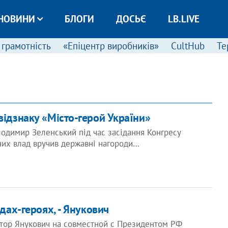
НОВИНИ
БЛОГИ
ДОСЬЄ
LB.LIVE
 грамотність
«Епіцентр виробників»
CultHub
Те
відзнаку «Місто-герой України»
одимир Зеленський під час засідання Конгресу
них влад вручив державні нагороди…
дах-героях, - Янукович
тор Янукович на совместной с Президентом РФ