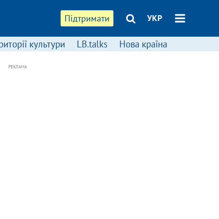
Підтримати
УКР
риторії культури
LB.talks
Нова країна
РЕКЛАМА