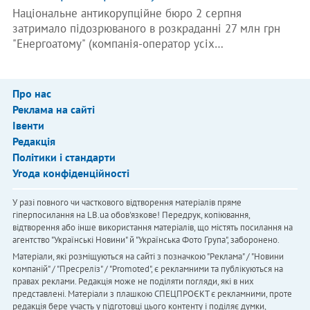
Національне антикорупційне бюро 2 серпня
затримало підозрюваного в розкраданні 27 млн грн
"Енергоатому" (компанія-оператор усіх…
Про нас
Реклама на сайті
Івенти
Редакція
Політики і стандарти
Угода конфіденційності
У разі повного чи часткового відтворення матеріалів пряме
гіперпосилання на LB.ua обов'язкове! Передрук, копіювання,
відтворення або інше використання матеріалів, що містять посилання на
агентство "Українськi Новини" й "Українська Фото Група", заборонено.
Матеріали, які розміщуються на сайті з позначкою "Реклама" / "Новини
компаній" / "Пресреліз" / "Promoted", є рекламними та публікуються на
правах реклами. Редакція може не поділяти погляди, які в них
представлені. Матеріали з плашкою СПЕЦПРОЄКТ є рекламними, проте
редакція бере участь у підготовці цього контенту і поділяє думки,