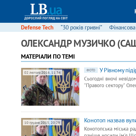
Defense Tech
“30 років гривні”
Фінансова
ОЛЕКСАНДР МУЗИЧКО (САШ
МАТЕРІАЛИ ПО ТЕМІ
У Рівному піді
ФОТО
02 лютого 2016, 11:34
Сьогодні вночі невідом
"Правого сектору" Ол
Конотоп назвав вул
10 грудня 2015, 20:29
Конотопська міська ра
раніше носили ім'я Що