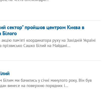
ий сектор" пройшов центром Києва в
 Білого
 акцію пам'яті координатора руху на Західній Україні
а прізвисько Сашко Білий на Майдані…
ілий
 Білим ми бачились у січні минулого року. Він був
айдан винесе на поверхню порядних і…