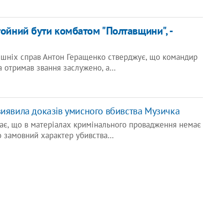
тойний бути комбатом "Полтавщини", -
ішніх справ Антон Геращенко стверджує, що командир
а отримав звання заслужено, а…
виявила доказів умисного вбивства Музичка
ає, що в матеріалах кримінального провадження немає
о замовний характер убивства…