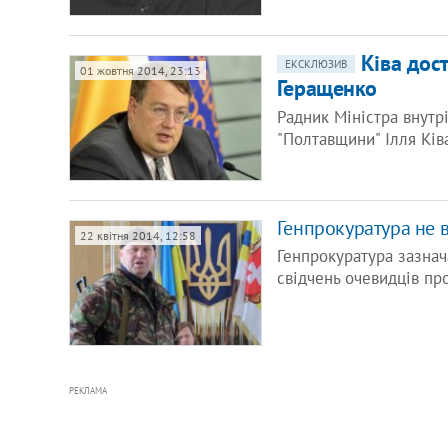
Ківа дос
ЕКСКЛЮЗИВ
01 жовтня 2014, 23:13
Геращенко
Радник Міністра внутр
"Полтавщини" Ілля Ків
Генпрокуратура не 
22 квітня 2014, 12:58
Генпрокуратура зазнач
свідчень очевидців пр
РЕКЛАМА