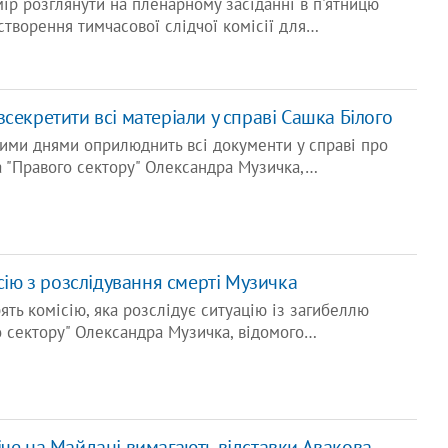
ір розглянути на пленарному засіданні в п'ятницю
створення тимчасової слідчої комісії для…
секретити всі матеріали у справі Сашка Білого
ими днями оприлюднить всі документи у справі про
а "Правого сектору" Олександра Музичка,…
ісію з розслідування смерті Музичка
ять комісію, яка розслідує ситуацію із загибеллю
 сектору" Олександра Музичка, відомого…
іче на Майдані вимагають відставки Авакова