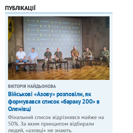
ПУБЛІКАЦІЇ
ВІКТОРІЯ НАЙДЬОНОВА
Військові «Азову» розповіли, як
формувався список «бараку 200» в
Оленівці
Фінальний список відрізнявся майже на
50%. За яким принципом відбирали
людей, «азовці» не знають.