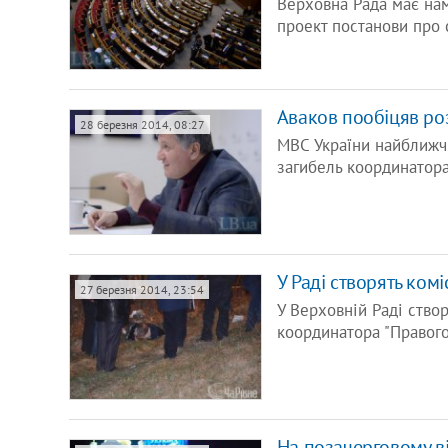
Верховна Рада має нам
проект постанови про 
Аваков пообіцяв роз
28 березня 2014, 08:27
МВС України найближч
загибель координатор
У Раді створять ком
27 березня 2014, 23:54
У Верховній Раді створ
координатора "Правого
На позачерговому в