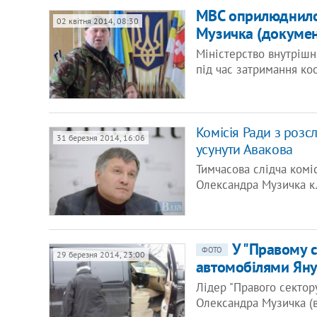
МВС оприлюднило 
02 квітня 2014, 08:30
Музичка (докумен
Міністерство внутрішн
під час затримання ко
Комісія Ради з розс
31 березня 2014, 16:06
усунути Авакова
Тимчасова слідча комі
Олександра Музичка к
У "Правому с
ФОТО
29 березня 2014, 23:00
автомобілями Ян
Лідер "Правого сектор
Олександра Музичка (в