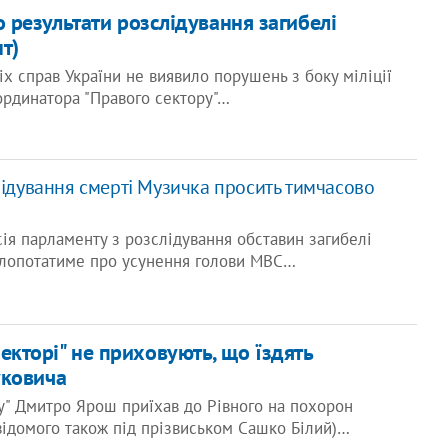
результати розслідування загибелі
т)
іх справ України не виявило порушень з боку міліції
ординатора "Правого сектору"…
лідування смерті Музичка просить тимчасово
сія парламенту з розслідування обставин загибелі
лопотатиме про усунення голови МВС…
екторі" не приховують, що їздять
уковича
у" Дмитро Ярош приїхав до Рівного на похорон
ідомого також під прізвиськом Сашко Білий)…