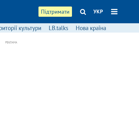
Підтримати
УКР
риторії культури
LB.talks
Нова країна
РЕКЛАМА