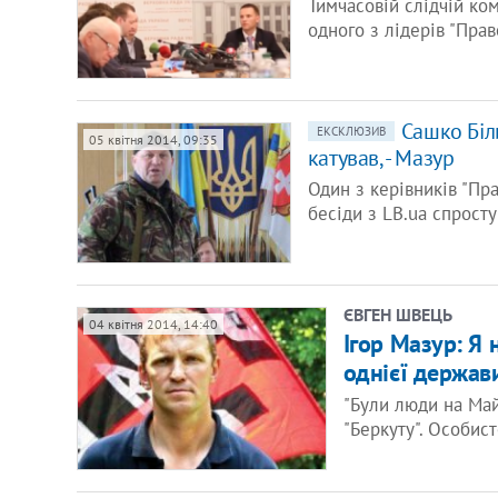
Тимчасовій слідчій ком
одного з лідерів "Пра
Сашко Біли
ЕКСКЛЮЗИВ
05 квітня 2014, 09:35
катував, - Мазур
Один з керівників "Пр
бесіди з LB.ua спрост
ЄВГЕН ШВЕЦЬ
04 квітня 2014, 14:40
​Ігор Мазур: Я
однієї держав
"Були люди на Май
"Беркуту". Особис