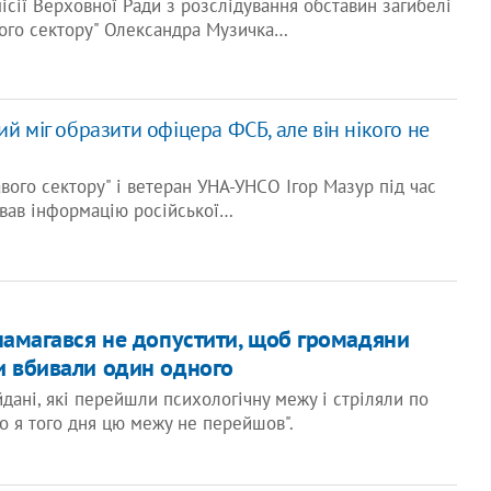
ісії Верховної Ради з розслідування обставин загибелі
вого сектору" Олександра Музичка…
й міг образити офіцера ФСБ, але він нікого не
авого сектору" і ветеран УНА-УНСО Ігор Мазур під час
ував інформацію російської…
 намагався не допустити, щоб громадяни
и вбивали один одного
дані, які перейшли психологічну межу і стріляли по
то я того дня цю межу не перейшов".