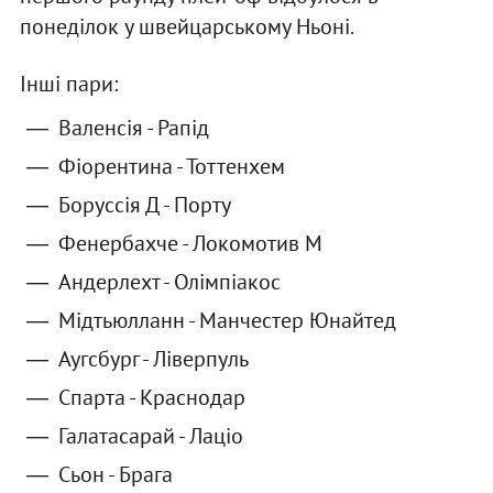
понеділок у швейцарському Ньоні.
Інші пари:
Валенсія - Рапід
Фіорентина - Тоттенхем
Боруссія Д - Порту
Фенербахче - Локомотив М
Андерлехт - Олімпіакос
Мідтьюлланн - Манчестер Юнайтед
Аугсбург - Ліверпуль
Спарта - Краснодар
Галатасарай - Лаціо
Сьон - Брага