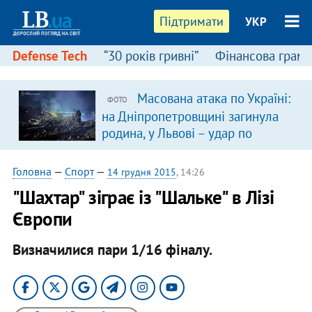
Підтримати
УКР
Defense Tech
“30 років гривні”
Фінансова грамо
Масована атака по Україні:
ФОТО
на Дніпропетровщині загинула
родина, у Львові – удар по
багатоповерхівках
(доповнюється)
Головна
—
Спорт
—
14 грудня 2015
, 14:26
"Шахтар" зіграє із "Шальке" в Лізі
Європи
Визначилися пари 1/16 фіналу.