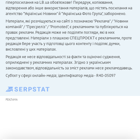
гіперпосилання на LB.ua обов'язкове! Передрук, копіювання,
відтворення або інше використання матеріалів, що містять посилання на
агентство "Українськi Новини" й "Українська Фото Група", заборонено.
Матеріали, які розміщуються на сайті з позначкою "Реклама" / "Новини
компаній" / "Пресреліз" / "Promoted", є рекламними та публікуються на
правах реклами. Редакція може не поділяти погляди, які в них
представлені. Матеріали з плашкою СПЕЦПРОЄКТ є рекламними, проте
редакція бере участь у підготовці цього контенту і поділяє думки,
висловлені у цих матеріалах.
Редакція не несе відповідальності за факти та оціночні судження,
оприлюднені у рекламних матеріалах. Згідно з українським
законодавством, відповідальність за зміст реклами несе рекламодавець.
Cуб'єкт у сфері онлайн-медіа; ідентифікатор медіа - R40-05097
РЕКЛАМА