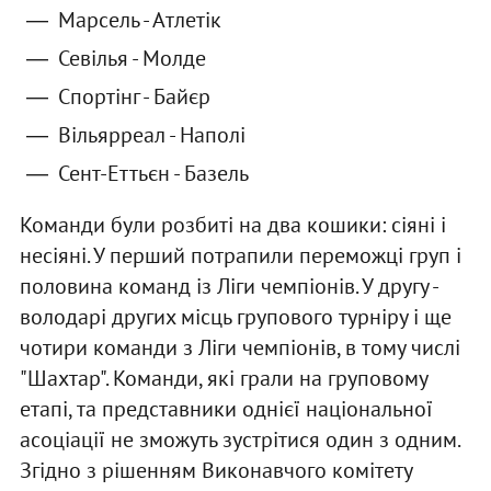
Марсель - Атлетік
Севілья - Молде
Спортінг - Байєр
Вільярреал - Наполі
Сент-Еттьєн - Базель
Команди були розбиті на два кошики: сіяні і
несіяні. У перший потрапили переможці груп і
половина команд із Ліги чемпіонів. У другу -
володарі других місць групового турніру і ще
чотири команди з Ліги чемпіонів, в тому числі
"Шахтар". Команди, які грали на груповому
етапі, та представники однієї національної
асоціації не зможуть зустрітися один з одним.
Згідно з рішенням Виконавчого комітету