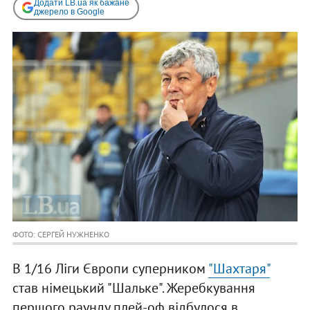
Додати LB.ua як бажане
джерело в Google
ФОТО: СЕРГЕЙ НУЖНЕНКО
В 1/16 Ліги Європи суперником
"Шахтаря"
став німецький "Шальке". Жеребкування
першого раунду плей-оф відбулося в