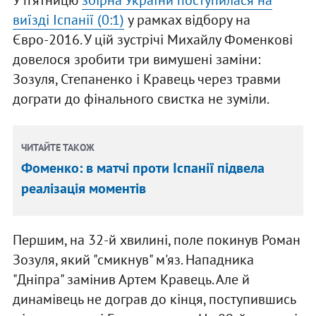
У п’ятницю
збірна України поступилася на
виїзді Іспанії (0:1)
у рамках відбору на
Євро-2016. У цій зустрічі Михайлу Фоменкові
довелося зробити три вимушені заміни:
Зозуля, Степаненко і Кравець через травми
дограти до фінального свистка не зуміли.
ЧИТАЙТЕ ТАКОЖ
Фоменко: в матчі проти Іспанії підвела
реалізація моментів
Першим, на 32-й хвилині, поле покинув Роман
Зозуля, який "смикнув" м'яз. Нападника
"Дніпра" замінив Артем Кравець. Але й
динамівець не дограв до кінця, поступившись