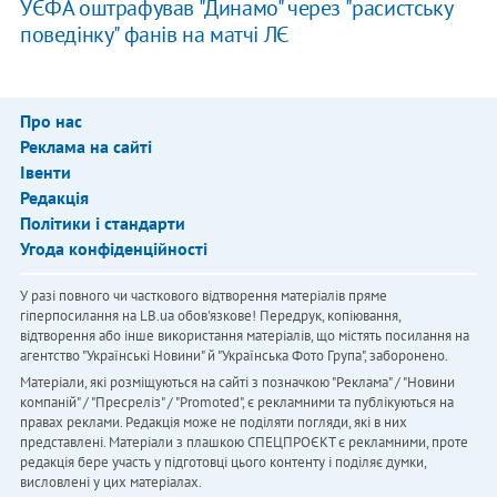
УЄФА оштрафував "Динамо" через "расистську
поведінку" фанів на матчі ЛЄ
Про нас
Реклама на сайті
Івенти
Редакція
Політики і стандарти
Угода конфіденційності
У разі повного чи часткового відтворення матеріалів пряме
гіперпосилання на LB.ua обов'язкове! Передрук, копіювання,
відтворення або інше використання матеріалів, що містять посилання на
агентство "Українськi Новини" й "Українська Фото Група", заборонено.
Матеріали, які розміщуються на сайті з позначкою "Реклама" / "Новини
компаній" / "Пресреліз" / "Promoted", є рекламними та публікуються на
правах реклами. Редакція може не поділяти погляди, які в них
представлені. Матеріали з плашкою СПЕЦПРОЄКТ є рекламними, проте
редакція бере участь у підготовці цього контенту і поділяє думки,
висловлені у цих матеріалах.