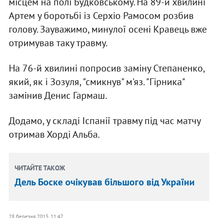
місцем на полі Будковському. На 89-й хвилині
Артем у боротьбі із Серхіо Рамосом розбив
голову. Зауважимо, минулої осені Кравець вже
отримував таку травму.
На 76-й хвилині попросив заміну Степаненко,
який, як і Зозуля, "смикнув" м'яз. "Гірника"
замінив Денис Гармаш.
Додамо, у складі Іспанії травму під час матчу
отримав Хорді Альба.
ЧИТАЙТЕ ТАКОЖ
Дель Боске очікував більшого від України
28 березня 2015, 11:47