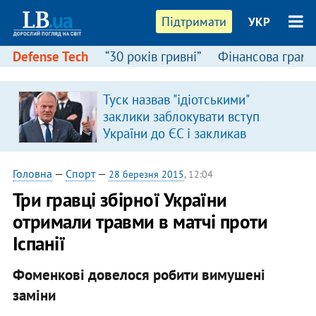
Підтримати
УКР
Defense Tech
“30 років гривні”
Фінансова грамо
Туск назвав "ідіотськими"
заклики заблокувати вступ
України до ЄС і закликав
припинити антиукраїнську
риторику
Головна
—
Спорт
—
28 березня 2015
, 12:04
Три гравці збірної України
отримали травми в матчі проти
Іспанії
Фоменкові довелося робити вимушені
заміни