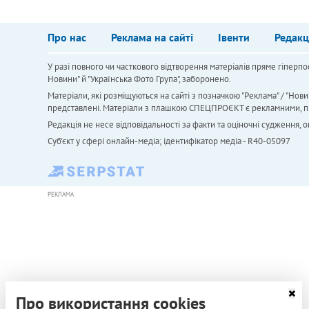
Про нас
Реклама на сайті
Івенти
Редакц
У разі повного чи часткового відтворення матеріалів пряме гіперпо
Новини" й "Українська Фото Група", заборонено.
Матеріали, які розміщуються на сайті з позначкою "Реклама" / "Нови
представлені. Матеріали з плашкою СПЕЦПРОЄКТ є рекламними, проте
Редакція не несе відповідальності за факти та оціночні судження,
Cуб'єкт у сфері онлайн-медіа; ідентифікатор медіа - R40-05097
РЕКЛАМА
Про використання cookies