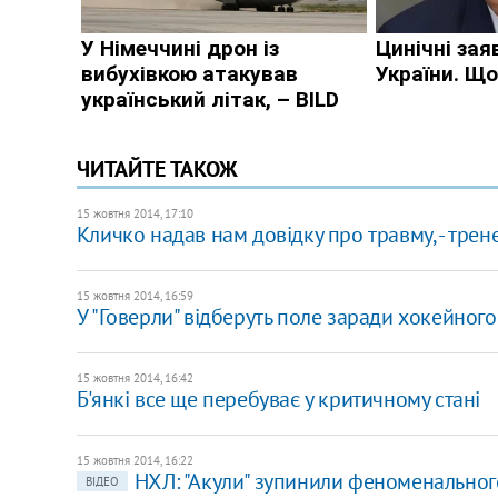
ЧИТАЙТЕ ТАКОЖ
15 жовтня 2014, 17:10
Кличко надав нам довідку про травму, - трен
15 жовтня 2014, 16:59
У "Говерли" відберуть поле заради хокейног
15 жовтня 2014, 16:42
Б'янкі все ще перебуває у критичному стані
15 жовтня 2014, 16:22
НХЛ: "Акули" зупинили феноменальног
ВІДЕО