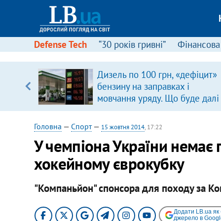
Defense Tech
“30 років гривні”
Фінансова
Дизель по 100 грн, «дефіцит»
, є
бензину на заправках і
мовчання уряду. Що буде далі
цінами на пальне?
Головна
—
Спорт
—
15 жовтня 2014
, 17:22
У чемпіона України немає 
хокейному єврокубку
"Компаньйон" спонсора для походу за К
Додати LB.ua як
джерело в Googl