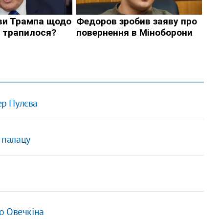
ер Пулєва
о палацу
о Овечкіна