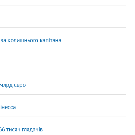
" за колишнього капітана
 млрд євро
інесса
66 тисяч глядачів