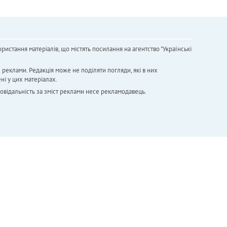
ристання матеріалів, що містять посилання на агентство "Українськi
х реклами. Редакція може не поділяти погляди, які в них
ні у цих матеріалах.
повідальність за зміст реклами несе рекламодавець.