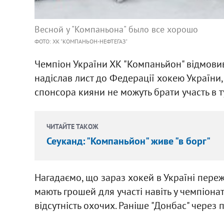
Весной у "Компаньона" было все хорошо
ФОТО: ХК "КОМПАНЬОН-НЕФТЕГАЗ"
Чемпіон України ХК "Компаньйон" відмовивс
надіслав лист до Федерації хокею України,
спонсора кияни не можуть брати участь в ту
ЧИТАЙТЕ ТАКОЖ
Сеуканд: "Компаньйон" живе "в борг"
Нагадаємо, що зараз хокей в Україні переж
мають грошей для участі навіть у чемпіонат
відсутність охочих. Раніше "Донбас" через 