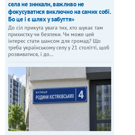
села не зникали, важливо не
фокусуватися виключно на самих собі.
Бо це і є шлях у забуття»
До сіл прикута увага тих, хто шукає там
прихистку чи безпеки. Чи може цей
інтерес стати шансом для громад? Що
треба українському селу у 21 столітті, щоб
розвиватися, і до…