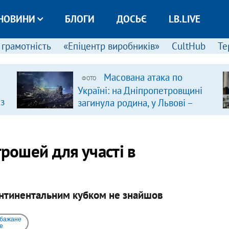
НОВИНИ
БЛОГИ
ДОСЬЄ
LB.LIVE
 грамотність
«Епіцентр виробників»
CultHub
Те
Масована атака по
ФОТО
Україні: на Дніпропетровщині
 з
загинула родина, у Львові –
удар по багатоповерхівках
(доповнюється)
грошей для участі в
онтинентальним кубком не знайшов
 бажане
e