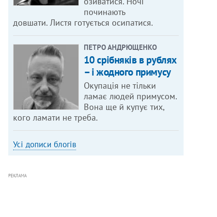
озиватися. Ночі
починають
довшати. Листя готується осипатися.
ПЕТРО АНДРЮЩЕНКО
10 срібняків в рублях
– і жодного примусу
Окупація не тільки
ламає людей примусом.
Вона ще й купує тих,
кого ламати не треба.
Усі дописи блогів
РЕКЛАМА