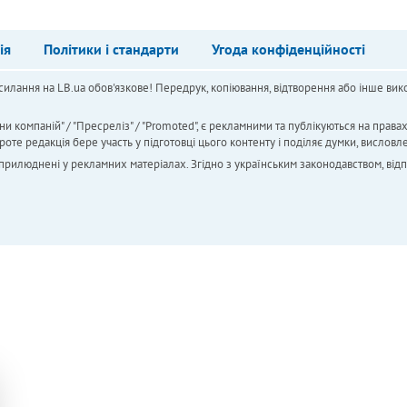
ія
Політики і стандарти
Угода конфіденційності
силання на LB.ua обов'язкове! Передрук, копіювання, відтворення або інше вико
ни компаній" / "Пресреліз" / "Promoted", є рекламними та публікуються на права
 редакція бере участь у підготовці цього контенту і поділяє думки, висловле
 оприлюднені у рекламних матеріалах. Згідно з українським законодавством, від