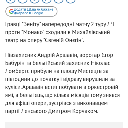
Додати LB.ua як бажане
джерело в Google
Гравці "Зеніту" напередодні матчу 2 туру ЛЧ
проти "Монако" сходили в Михайлівський
театр на оперу "Євгеній Онєгін".
Півзахисник Андрій Аршавін, воротар Єгор
Бабурін та бельгійський захисник Ніколас
Ломбертс прибули на площу Мистецтв за
півгодини до початку і відразу вирушили за
куліси. Аршавін встиг побувати в оркестровій
ямі, а бельгієць, що кілька місяців тому знявся
для афіші опери, зустрівся з виконавцем
партії Ленського Дмитром Корчаком.