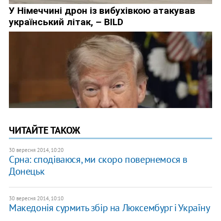
ЧИТАЙТЕ ТАКОЖ
30 вересня 2014, 10:20
Срна: сподіваюся, ми скоро повернемося в
Донецьк
30 вересня 2014, 10:10
Македонія сурмить збір на Люксембург і Україну