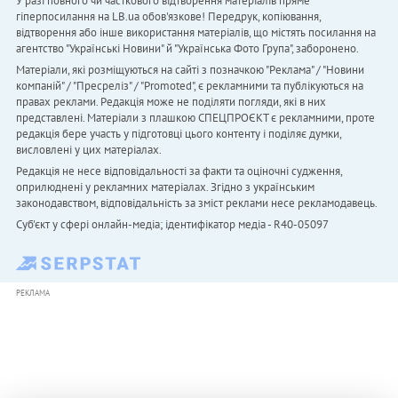
У разі повного чи часткового відтворення матеріалів пряме
гіперпосилання на LB.ua обов'язкове! Передрук, копіювання,
відтворення або інше використання матеріалів, що містять посилання на
агентство "Українськi Новини" й "Українська Фото Група", заборонено.
Матеріали, які розміщуються на сайті з позначкою "Реклама" / "Новини
компаній" / "Пресреліз" / "Promoted", є рекламними та публікуються на
правах реклами. Редакція може не поділяти погляди, які в них
представлені. Матеріали з плашкою СПЕЦПРОЄКТ є рекламними, проте
редакція бере участь у підготовці цього контенту і поділяє думки,
висловлені у цих матеріалах.
Редакція не несе відповідальності за факти та оціночні судження,
оприлюднені у рекламних матеріалах. Згідно з українським
законодавством, відповідальність за зміст реклами несе рекламодавець.
Cуб'єкт у сфері онлайн-медіа; ідентифікатор медіа - R40-05097
РЕКЛАМА