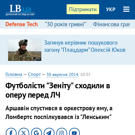
Підтримати
УКР
Defense Tech
“30 років гривні”
Фінансова грамо
Загинув керівник пошукового
загону "Плацдарм" Олексій Юков
Головна
—
Спорт
—
30 вересня 2014
, 10:35
Футболісти "Зеніту" сходили в
оперу перед ЛЧ
Аршавін спустився в оркестрову яму, а
Ломбертс поспілкувався із "Ленським"