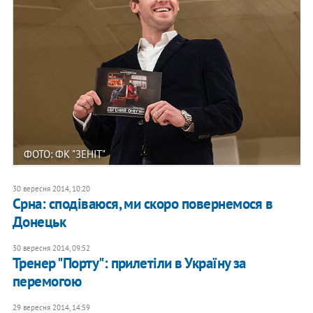
ФОТО: ФК "ЗЕНІТ"
30 вересня 2014, 10:20
Срна: сподіваюся, ми скоро повернемося в
Донецьк
30 вересня 2014, 09:52
Тренер "Порту": прилетіли в Україну за
перемогою
29 вересня 2014, 14:59