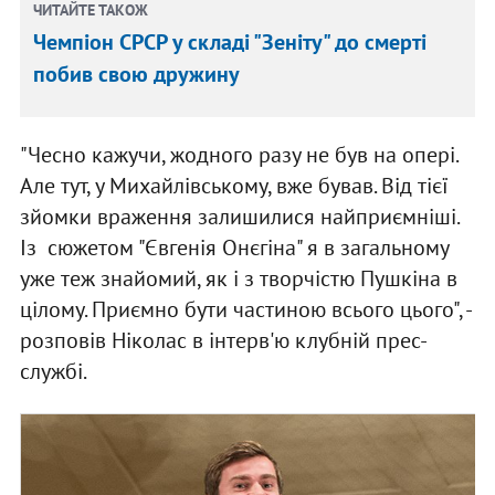
ЧИТАЙТЕ ТАКОЖ
Чемпіон СРСР у складі "Зеніту" до смерті
побив свою дружину
"Чесно кажучи, жодного разу не був на опері.
Але тут, у Михайлівському, вже бував. Від тієї
зйомки враження залишилися найприємніші.
Із сюжетом "Євгенія Онєгіна" я в загальному
уже теж знайомий, як і з творчістю Пушкіна в
цілому. Приємно бути частиною всього цього", -
розповів Ніколас в інтерв'ю клубній прес-
службі.