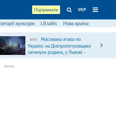
Підтримати
УКР
риторії культури
LB.talks
Нова країна
Масована атака по
ФОТО
Україні: на Дніпропетровщині
загинула родина, у Львові –
удар по багатоповерхівках
(доповнюється)
РЕКЛАМА