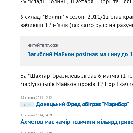
- у складі "Волині", "Шахтаря", "Зорі" та "Іллі
У складі "Волині" у сезоні 2011/12 став 
забивши 12 м'ячів (так само було на рахун
ЧИТАЙТЕ ТАКОЖ
Загиблий Майкон розігнав машину до 1
За "Шахтар" бразилець зіграв 6 матчів (1 гол)
маріупольців Майкон провів 12 ігор і забив
13 лютого 2014, 12:12
Донецький Фред обіграв "Марибор"
ВІДЕО
11 лютого 2014, 14:59
Ахметов має намір позичити мільярд гриве
11 лютого 2014, 13:39