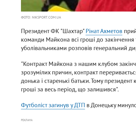
ФОТО: NIKSPORT.COM.UA
Президент ФК "Шахтар"
Рінат Ахметов
прий
команди Майкона всі гроші до закінчення те
уболівальниками розповів генеральний дир
"Контракт Майкона з нашим клубом закінчуєт
зрозумілих причин, контракт перериваєть
донька і старенькі батьки. Тому президент
гроші за весь період, що залишився".
Футболіст загинув у ДТП
в Донецьку минуло
РЕКЛАМА