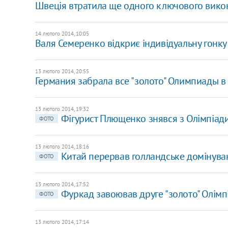
Швеція втратила ще одного ключового вико
14 лютого 2014, 10:05
Валя Семеренко відкриє індивідуальну гонку
13 лютого 2014, 20:55
Германия забрала все "золото" Олимпиады в
13 лютого 2014, 19:32
Фігурист Плющенко знявся з Олімпіади
ФОТО
13 лютого 2014, 18:16
Китай перервав голландське домінува
ФОТО
13 лютого 2014, 17:52
Фуркад завоював друге "золото" Олімпі
ФОТО
13 лютого 2014, 17:14