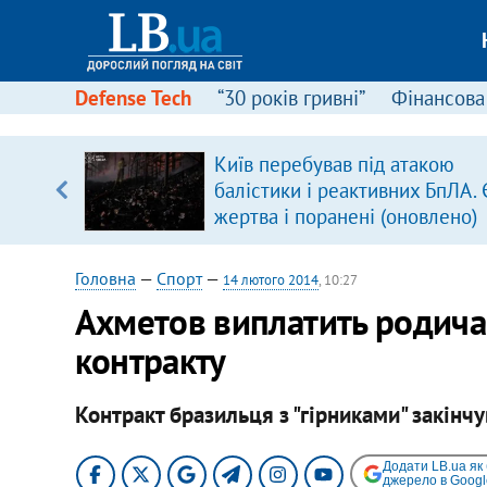
Defense Tech
“30 років гривні”
Фінансова
щодо
Київ перебував під атакою
 у
балістики і реактивних БпЛА. 
ої ходи
жертва і поранені (оновлено)
Головна
—
Спорт
—
14 лютого 2014
, 10:27
Ахметов виплатить родича
контракту
Контракт бразильця з "гірниками" закінч
Додати LB.ua як
джерело в Googl