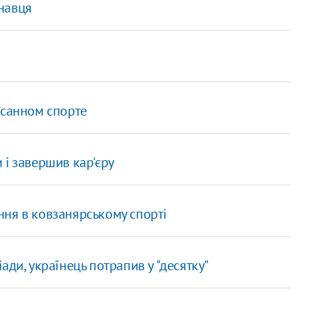
навця
 санном спорте
 і завершив кар'єру
ння в ковзанярському спорті
ади, українець потрапив у "десятку"