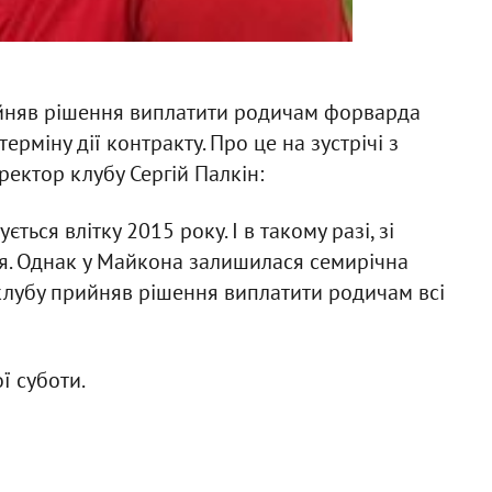
няв рішення виплатити родичам форварда
рміну дії контракту. Про це на зустрічі з
ектор клубу Сергій Палкін:
ься влітку 2015 року. І в такому разі, зі
ся. Однак у Майкона залишилася семирічна
 клубу прийняв рішення виплатити родичам всі
ї суботи.