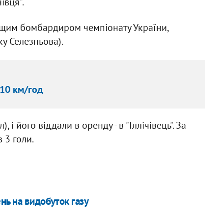
чівця".
кращим бомбардиром чемпіонату України,
ку Селезньова).
10 км/год
, і його віддали в оренду - в "Іллічівець". За
 3 голи.
нь на видобуток газу