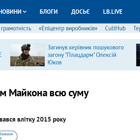
НОВИНИ
БЛОГИ
ДОСЬЄ
LB.LIVE
 грамотність
«Епіцентр виробників»
CultHub
Те
Загинув керівник пошукового
Є
загону "Плацдарм" Олексій
Юков
м Майкона всю суму
увався влітку 2015 року
 бажане
e