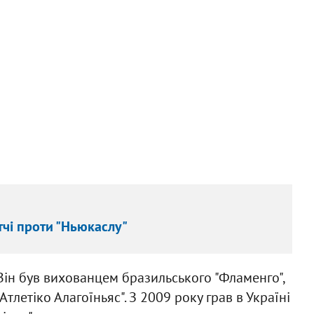
тчі проти "Ньюкаслу"
Він був вихованцем бразильського "Фламенго",
тлетіко Алагоїньяс". З 2009 року грав в Україні