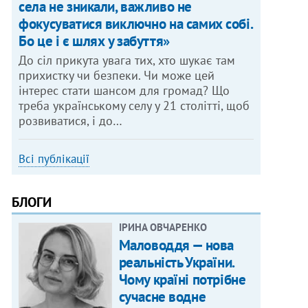
села не зникали, важливо не
фокусуватися виключно на самих собі.
Бо це і є шлях у забуття»
До сіл прикута увага тих, хто шукає там
прихистку чи безпеки. Чи може цей
інтерес стати шансом для громад? Що
треба українському селу у 21 столітті, щоб
розвиватися, і до…
Всі публікації
БЛОГИ
ІРИНА ОВЧАРЕНКО
Маловоддя — нова
реальність України.
Чому країні потрібне
сучасне водне