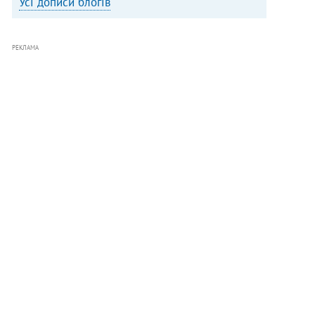
Усі дописи блогів
РЕКЛАМА