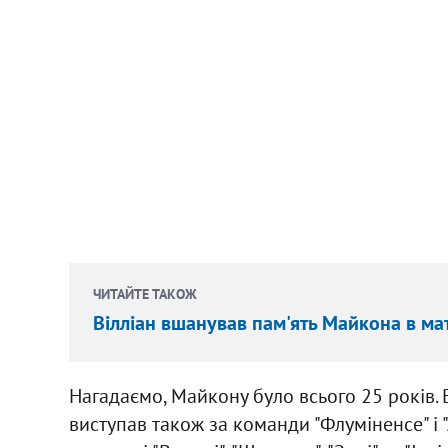
ЧИТАЙТЕ ТАКОЖ
Вілліан вшанував пам'ять Майкона в ма
Нагадаємо, Майкону було всього 25 років. 
виступав також за команди "Флуміненсе" і "А