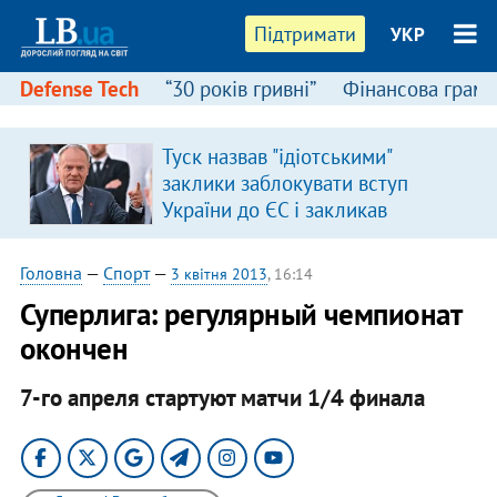
Підтримати
УКР
Defense Tech
“30 років гривні”
Фінансова грамо
Туск назвав "ідіотськими"
заклики заблокувати вступ
України до ЄС і закликав
припинити антиукраїнську
риторику
Головна
—
Спорт
—
3 квітня 2013
, 16:14
Суперлига: регулярный чемпионат
окончен
7-го апреля стартуют матчи 1/4 финала