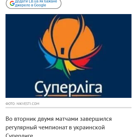
Додати LB.ua як бажане
джерело в Google
ФОТО: NIKVESTI.COM
Во вторник двумя матчами завершился
регулярный чемпионат в украинской
Суперлиге.