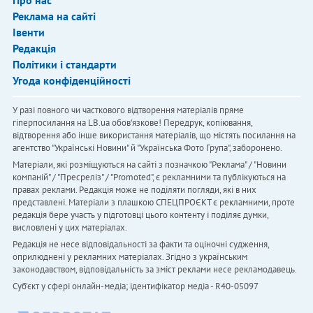
Про нас
Реклама на сайті
Івенти
Редакція
Політики і стандарти
Угода конфіденційності
У разі повного чи часткового відтворення матеріалів пряме
гіперпосилання на LB.ua обов'язкове! Передрук, копіювання,
відтворення або інше використання матеріалів, що містять посилання на
агентство "Українськi Новини" й "Українська Фото Група", заборонено.
Матеріали, які розміщуються на сайті з позначкою "Реклама" / "Новини
компаній" / "Пресреліз" / "Promoted", є рекламними та публікуються на
правах реклами. Редакція може не поділяти погляди, які в них
представлені. Матеріали з плашкою СПЕЦПРОЄКТ є рекламними, проте
редакція бере участь у підготовці цього контенту і поділяє думки,
висловлені у цих матеріалах.
Редакція не несе відповідальності за факти та оціночні судження,
оприлюднені у рекламних матеріалах. Згідно з українським
законодавством, відповідальність за зміст реклами несе рекламодавець.
Cуб'єкт у сфері онлайн-медіа; ідентифікатор медіа - R40-05097