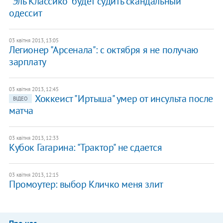
"Эль Классико" будет судить скандальный
одессит
03 квітня 2013, 13:05
Легионер "Арсенала": с октября я не получаю
зарплату
03 квітня 2013, 12:45
Хоккеист "Иртыша" умер от инсульта после
ВІДЕО
матча
03 квітня 2013, 12:33
Кубок Гагарина: "Трактор" не сдается
03 квітня 2013, 12:15
Промоутер: выбор Кличко меня злит